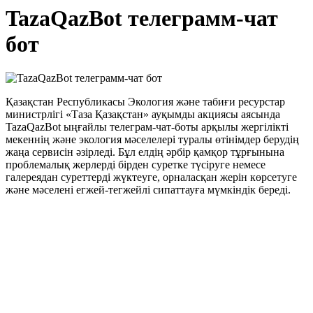
TazaQazBot телеграмм-чат
бот
Қазақстан Республикасы Экология және табиғи ресурстар
министрлігі «Таза Қазақстан» ауқымды акциясы аясында
TazaQazBot ыңғайлы телеграм-чат-боты арқылы жергілікті
мекеннің және экология мәселелері туралы өтінімдер берудің
жаңа сервисін әзірледі. Бұл елдің әрбір қамқор тұрғынына
проблемалық жерлерді бірден суретке түсіруге немесе
галереядан суреттерді жүктеуге, орналасқан жерін көрсетуге
және мәселені егжей-тегжейлі сипаттауға мүмкіндік береді.