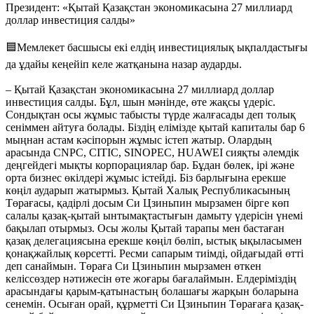
Президент: «Қытай Қазақстан экономикасына 27 миллиард
доллар инвестиция салды»
🟦Мемлекет басшысы екі елдің инвестициялық ықпалдастығы
да ұдайы кеңейіп келе жатқанына назар аударды.
– Қытай Қазақстан экономикасына 27 миллиард доллар
инвестиция салды. Бұл, шын мәнінде, өте жақсы үдеріс.
Сондықтан осы жұмыс табысты түрде жалғасады деп толық
сеніммен айтуға болады. Біздің елімізде қытай капиталы бар 6
мыңнан астам кәсіпорын жұмыс істеп жатыр. Олардың
арасында CNPC, CITIC, SINOPEC, HUAWEI сияқты әлемдік
деңгейдегі мықты корпорациялар бар. Бұдан бөлек, ірі және
орта бизнес өкілдері жұмыс істейді. Біз барлығына ерекше
көңіл аударып жатырмыз. Қытай Халық Республикасының
Төрағасы, қадірлі досым Си Цзиньпин мырзамен бірге көп
салалы қазақ-қытай ынтымақтастығын дамыту үдерісін үнемі
бақылап отырмыз. Осы жолы Қытай тарапы мен бастаған
қазақ делегациясына ерекше көңіл бөліп, ыстық ықыласымен
қонақжайлық көрсетті. Ресми сапарым тиімді, ойдағыдай өтті
деп санаймын. Төраға Си Цзиньпин мырзамен өткен
келіссөздер нәтижесін өте жоғары бағалаймын. Елдеріміздің
арасындағы қарым-қатынастың болашағы жарқын боларына
сенемін. Осыған орай, құрметті Си Цзиньпин Төрағаға қазақ-