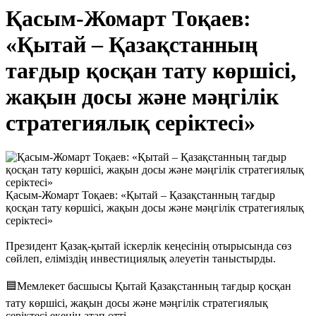
Қасым-Жомарт Тоқаев:
«Қытай – Қазақстанның
тағдыр қосқан тату көршісі,
жақын досы және мәңгілік
стратегиялық серіктесі»
Қасым-Жомарт Тоқаев: «Қытай – Қазақстанның тағдыр
қосқан тату көршісі, жақын досы және мәңгілік стратегиялық
серіктесі»
Президент Қазақ-қытай іскерлік кеңесінің отырысында сөз
сөйлеп, еліміздің инвестициялық әлеуетін таныстырды.
🟦Мемлекет басшысы Қытай Қазақстанның тағдыр қосқан
тату көршісі, жақын досы және мәңгілік стратегиялық
серіктесі екенін атап өтті.