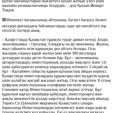
қытай байланыстарын нығайтуға қосып жатқан үлесі үшін
шынайы ризашылығымды білдірдім, – деді Қасым-Жомарт
Тоқаев.
🟦Мемлекет басшысының айтуынша, бүгінгі басқосу бизнес
өкілдері арасындағы байланыстарды одан әрі нығайтуға зор
септігін тигізері анық.
– Қазіргі таңда Қазақстан тұрақты түрде дамып келеді. Біздің
экономикамыз – Орталық Азиядағы ең ірі экономика. Жалпы,
жыл сайынғы өсім қарқынды деп айтуға болады. Осы
жылдың соңына қарай жалпы ішкі өнім 300 миллиард
доллардан асады деген болжам бар. Бұл – экономиканы
әртараптандыру, инвестициялық ахуалды жақсарту және т.б.
үшін қабылданған кешенді шаралардың нәтижесі. Сондай-ақ
бұл – Қытаймен табысты қарым-қатынастың айқын көрінісі.
Қазақстанда инвесторлардың құқықтары мен мүддесін қорғау
үшін қолайлы жағдай жасалып жатыр. Осы мақсатпен Ұлттық
цифрлық инвестициялық платформа енгізіліп жатыр.
Сонымен қатар Инвестициялық штаб жұмыс істеуде. Бұл
құрылым шұғыл шешімдер қабылдап, инвесторларға жан-
жақты мемлекеттік қолдау көрсетеді. Биылғы маусым айында
Төраға Си Цзиньпин мырзаның Қазақстанға сапары
барысында Инвестицияларды көтермелеу және өзара қорғау
туралы келісімге қол қойылды. Екі ел арасындағы визасыз