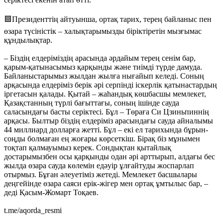
🟦Президенттің айтуынша, ортақ тарих, терең байланыс пен
өзара түсіністік – халықтарымызды біріктіретін мызғымас
құндылықтар.
– Біздің елдеріміздің арасында әрдайым терең сенім бар,
қарым-қатынасымыз қарқынды және тиімді түрде дамуда.
Байланыстарымыз жылдан жылға нығайып келеді. Соның
арқасында елдеріміз берік әрі серпінді іскерлік қатынастардың
іргетасын қалады. Қытай – жаһандық көшбасшы мемлекет,
Қазақстанның түрлі бағыттағы, соның ішінде сауда
саласындағы басты серіктесі. Бұл – Төраға Си Цзиньпиннің
арқасы. Былтыр біздің елдеріміз арасындағы сауда айналымы
44 миллиард долларға жетті. Бұл – екі ел тарихында бұрын-
соңды болмаған ең жоғары көрсеткіш. Бірақ біз мұнымен
тоқтап қалмауымыз керек. Сондықтан қытайлық
достарымызбен осы қарқынды одан әрі арттырып, алдағы бес
жылда өзара сауда көлемін едәуір ұлғайтуды жоспарлап
отырмыз. Бұған әлеуетіміз жетеді. Мемлекет басшылары
деңгейінде өзара саяси ерік-жігер мен ортақ ұмтылыс бар, –
деді Қасым-Жомарт Тоқаев.
t.me/aqorda_resmi