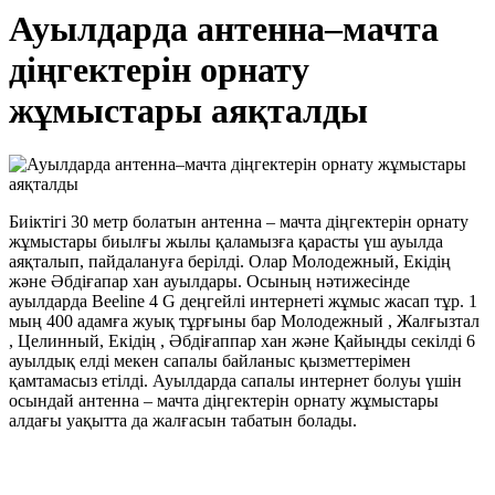
Ауылдарда антенна–мачта
діңгектерін орнату
жұмыстары аяқталды
Биіктігі 30 метр болатын антенна – мачта діңгектерін орнату
жұмыстары биылғы жылы қаламызға қарасты үш ауылда
аяқталып, пайдалануға берілді. Олар Молодежный, Екідің
және Әбдіғапар хан ауылдары. Осының нәтижесінде
ауылдарда Beeline 4 G деңгейлі интернеті жұмыс жасап тұр. 1
мың 400 адамға жуық тұрғыны бар Молодежный , Жалғызтал
, Целинный, Екідің , Әбдіғаппар хан және Қайыңды секілді 6
ауылдық елді мекен сапалы байланыс қызметтерімен
қамтамасыз етілді. Ауылдарда сапалы интернет болуы үшін
осындай антенна – мачта діңгектерін орнату жұмыстары
алдағы уақытта да жалғасын табатын болады.