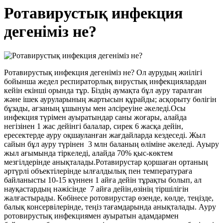
Ротавирустық инфекция
дегеніміз не?
Ротавирустық инфекция дегеніміз не? Ол аурудың жиілігі
бойынша жедел респираторлық вирустық инфекциялардан
кейін екінші орында тұр. Біздің аумақта бұл ауру таралған
және ішек ауруларының жартысын құрайды; асқорыту бөлігін
бұзады, ағзаның ұшынуы мен әлсіреуіне әкеледі.Осы
инфекция түрімен ауыратындар саны жоғары, алайда
негізінен 1 жас дейінгі балалар, сирек 6 жасқа дейін,
ересектерде ауру оқшауланған жағдайларда кездеседі. Жыл
сайын бұл ауру түрінен 3 млн баланың өліміне әкеледі. Ауыру
жыл ағымында тіркеледі, алайда 70% қыс-көктем
мезгілдерінде анықталады.Ротавирустар қоршаған ортаның
әртүрлі объектілерінде ылғалдылық пен температураға
байланысты 10-15 күннен 1 айға дейін тұрақты болып, ал
науқастардың нәжісінде 7 айға дейін,өзінің тіршілігін
жалғастырады. Көбінесе ротовирустар өзенде, көлде, теңізде,
балық консервілерінде, теңіз тағамдарында анықталады. Ауру
ротовирустық инфекциямен ауыратын адамдармен