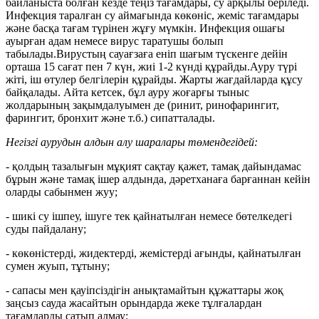
байланыста болған кезде теңіз тағамдары, су арқылы беріледі.
Инфекция таралған су аймағында көкөніс, жеміс тағамдары
және басқа тағам түрінен жұғу мүмкін. Инфекция ошағы
ауырған адам немесе вирус таратушы болып
табылады.Вирустың сауағзаға еніп шағым түскенге дейін
орташа 15 сағат пен 7 күн, жиі 1-2 күнді құрайды.Ауру түрі
жіті, іш өтулер белгілерін құрайды. Жарты жағдайларда құсу
байқалады. Айта кетсек, бұл ауру жоғарғы тыныс
жолдарының зақымдалуымен де (ринит, ринофарингит,
фарингит, бронхит және т.б.) сипатталады.
Негізгі аурудын алдын алу шаралары төмендегідей:
- қолдың тазалығын мұқият сақтау қажет, тамақ дайындамас
бұрын және тамақ ішер алдында, дәретханаға барғаннан кейін
оларды сабынмен жуу;
- шикі су ішпеу, ішуге тек қайнатылған немесе бөтелкедегі
суды пайдалану;
- көкөністерді, жидектерді, жемістерді ағынды, қайнатылған
сумен жуып, тұтыну;
- сапасы мен қауіпсіздігін анықтамайтын құжаттары жоқ
заңсыз сауда жасайтын орындарда жеке тұлғалардан
тағамдарды сатып алмау;