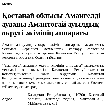
Меню
Қостанай облысы Амангелді
ауданы Амантоғай ауылдық
округі әкімінің аппараты
Амантоғай ауылдық округі әкімінің аппараты" мемлекеттік
мекемесі жергілікті мемлекеттік басқару саласында
басшылықты жүзеге асыратын Қазақстан Республикасының
мемлекеттік органы болып табылады.
"Амантоғай ауылдық округі әкімінің аппараты" мемлекеттік
мекемесі өз қызметін Қазақстан Республикасының
Конституциясына және заңдарына, Қазақстан
Республикасының Президенті мен Үкіметінің актілеріне, өзге
де нормативтік құқықтық актілерге, сондай-ақ осы Ережеге
сәйкес жүзеге асырады.
Қазақстан Республикасы, 110200, Қостанай
Адрес
облысы, Амангелді ауданы, Амантоғай а. ,
М.Маметова к-сі 1