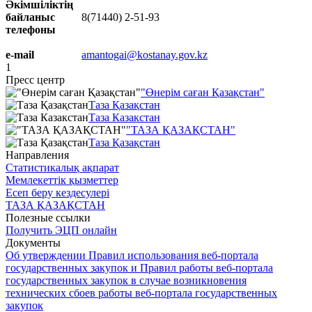
Әкімшіліктің
байланыс
8(71440) 2-51-93
телефоны
e-mail
amantogai@kostanay.gov.kz
1
Пресс центр
"Өнерім саған Қазақстан"
Таза Қазақстан
Таза Казакстан
"ТАЗА ҚАЗАҚСТАН"
Таза Қазақстан
Направления
Статистикалық ақпарат
Мемлекеттік қызметтер
Есеп беру кездесулері
ТАЗА ҚАЗАҚСТАН
Полезные ссылки
Получить ЭЦП онлайн
Документы
Об утверждении Правил использования веб-портала
государственных закупок и Правил работы веб-портала
государственных закупок в случае возникновения
технических сбоев работы веб-портала государственных
закупок