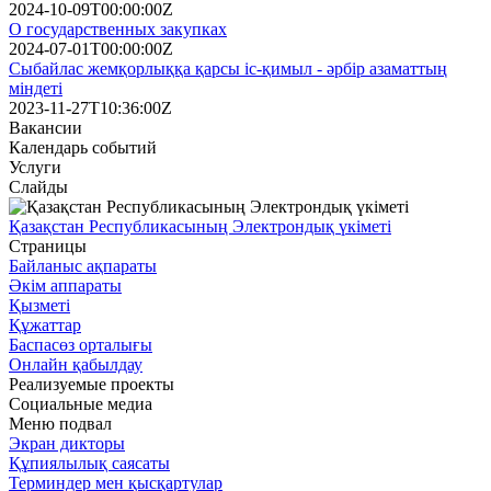
2024-10-09T00:00:00Z
О государственных закупках
2024-07-01T00:00:00Z
Сыбайлас жемқорлыққа қарсы іс-қимыл - әрбір азаматтың
міндеті
2023-11-27T10:36:00Z
Вакансии
Календарь событий
Услуги
Слайды
Қазақстан Республикасының Электрондық үкіметі
Страницы
Байланыс ақпараты
Әкім аппараты
Қызметі
Құжаттар
Баспасөз орталығы
Онлайн қабылдау
Реализуемые проекты
Социальные медиа
Меню подвал
Экран дикторы
Құпиялылық саясаты
Терминдер мен қысқартулар