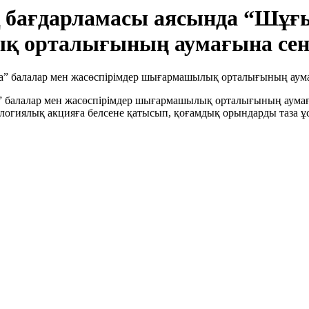
қ бағдарламасы аясында “Шұғ
қ орталығының аумағына сенб
” балалар мен жасөспірімдер шығармашылық орталығының аумағ
кологиялық акцияға белсене қатысып, қоғамдық орындарды таза 