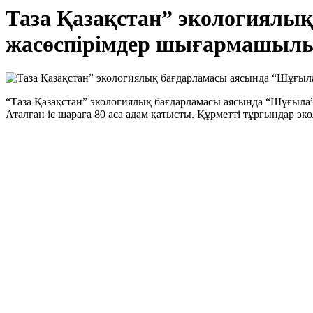
Таза Қазақстан” экологиялы
жасөспірімдер шығармашылы
“Таза Қазақстан” экологиялық бағдарламасы аясында “Шұғыла
Аталған іс шараға 80 аса адам қатысты. Құрметті тұрғындар э