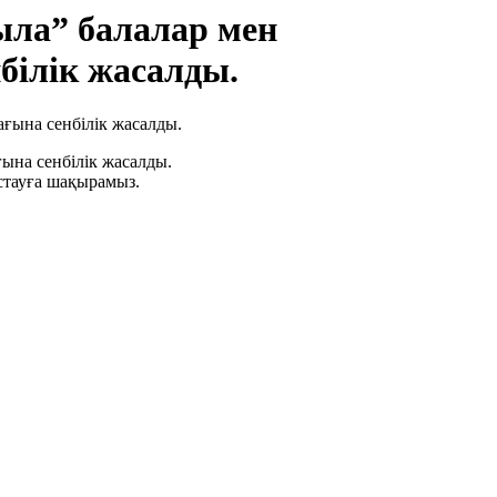
ыла” балалар мен
ілік жасалды.
ына сенбілік жасалды.
ұстауға шақырамыз.