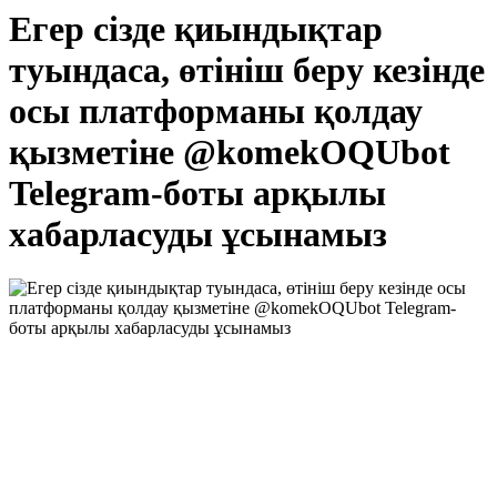
Егер сізде қиындықтар
туындаса, өтініш беру кезінде
осы платформаны қолдау
қызметіне @komekOQUbot
Telegram-боты арқылы
хабарласуды ұсынамыз