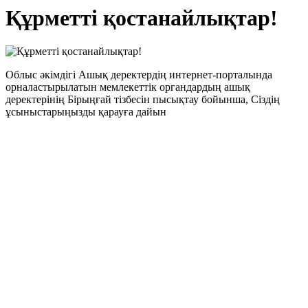
Құрметті қостанайлықтар!
Облыс әкімдігі Ашық деректердің интернет-порталында
орналастырылатын мемлекеттік органдардың ашық
деректерінің Бірыңғай тізбесін пысықтау бойынша, Сіздің
ұсыныстарыңызды қарауға дайын