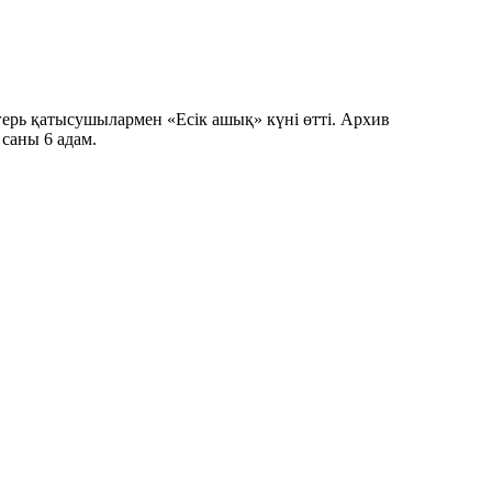
ерь қатысушылармен «Есік ашық» күні өтті. Архив
 саны 6 адам.