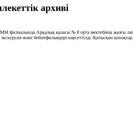
лекеттік архиві
КММ филиалында Арқалық қаласы № 8 орта мектебінің жазғы лаг
 экскурсия және бейнефильмдері көрсеттілді. Қатысқан қонақтар