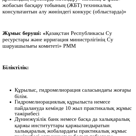
жобасын басқару тобының (ЖБТ) техникалық
консультантын алу жөніндегі конкурс (облыстарда)»
Жұмыс беруші: «
Қазақстан Республикасы Су
ресурстары және ирригация министрлігінің Су
шаруашылығы комитеті» РММ
Біліктілік:
Құрылыс, гидромелиорация саласындағы жоғары
білім.
Гидромелиорациялық құрылыста немесе
пайдалануда кемінде 10 жыл практикалық жұмыс
тәжірибесі
Дүниежүзілік банк немесе басқа да халықаралық
қаржы институттары қаржыландыратын
халықаралық жобалардағы практикалық жұмыс
тәжірибесі артықшылық болып табылады