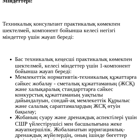
Міндеттері:
Техникалық консультант практикалық көмекпен
шектелмей, компонент бойынша келесі негізгі
міндеттер үшін жауап береді:
Бас техникалық кеңесші практикалық көмекпен
шектелмей, келесі міндеттер үшін 1-компонент
бойынша жауап береді:
Мемлекеттік нормативтік-техникалық құжаттарға
сәйкес жобалау - сметалық құжаттаманың (ЖСҚ)
және халықаралық стандарттарға сәйкес
конкурстық құжаттаманың уақтылы
дайындалуын, сондай-ақ мемлекеттік Құрылыс
және салалық сараптамалардың ЖСҚ өтуін
бақылау;
Жобаның суару және дренаждық аспектілері үшін
СШР үйлестірушісі мен басшылығына жеке
жауапкершілік. Жобаланатын ирригациялық-
дренаждық жүйелердің, оның ішінде бөгеттер