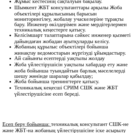
Жұмыс кестесінің сақталуын бақылау.
Шымкент ЖБТ консультанттары арқылы Жоба
объектілері құрылысының барысын
мониторингілеу, жобалау учаскелеріне тұрақты
бару. Инженер өкілдерімен және мердігерлермен
техникалық кеңестерге қатысу.
Келісімшарт талаптарына сәйкес инженер қызметі
дайындаған жобадан ауытқуларды келісу.
Жобаның құрылыс объектілері бойынша
жинақтау ведомостарын жүргізуді ұйымдастыру.
Ай сайынғы есептерді уақтылы жолдау
Жоба үйлестірушісін уақтылы хабардар ету және
жоба бойынша туындайтын барлық мәселелерді
шешу жөнінде шаралар қабылдау;
Жоба бойынша тренингтерге қатысу.
Техникалық кеңесші СРИМ СШК және ЖБТ
үйлестірушісіне есеп береді.
Есеп беру бойынша:
техникалық консультант СШК-не
және ЖБТ-на жобаның үйлестірушісіне іске асырылу