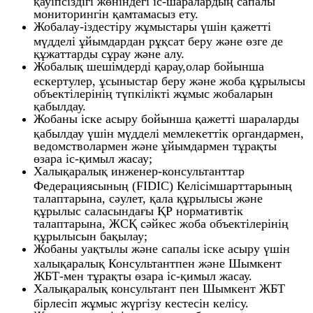
қауіпсіздігі жөніндегі іс-шаралардың сапалы
мониторингін қамтамасыз ету.
Жобалау-іздестіру жұмыстары үшін қажетті
мүдделі ұйымдардан рұқсат беру және өзге де
құжаттарды сұрау және алу.
Жобалық шешімдерді қарау,олар бойынша
ескертулер, ұсыныстар беру және жоба құрылысы
объектілерінің түпкілікті жұмыс жобаларын
қабылдау.
Жобаны іске асыру бойынша қажетті шараларды
қабылдау үшін мүдделі мемлекеттік органдармен,
ведомстволармен және ұйымдармен тұрақты
өзара іс-қимыл жасау;
Халықаралық инженер-консультанттар
Федерациясының (FIDIC) Келісімшарттарының
талаптарына, сәулет, қала құрылысы және
құрылыс саласындағы ҚР нормативтік
талаптарына, ЖСҚ сәйкес жоба объектілерінің
құрылысын бақылау;
Жобаны уақтылы және сапалы іске асыру үшін
халықаралық Консультантпен және Шымкент
ЖБТ-мен тұрақты өзара іс-қимыл жасау.
Халықаралық консультант пен Шымкент ЖБТ
бірлесіп жұмыс жүргізу кестесін келісу.