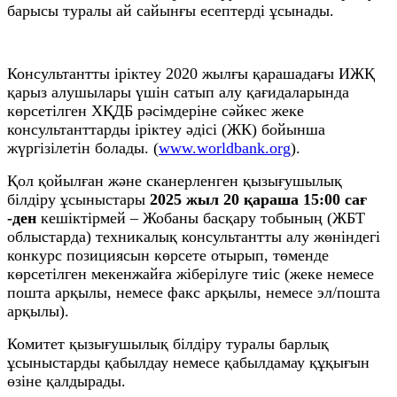
барысы туралы ай сайынғы есептерді ұсынады.
Консультантты іріктеу 2020 жылғы қарашадағы ИЖҚ
қарыз алушылары үшін сатып алу қағидаларында
көрсетілген ХҚДБ рәсімдеріне сәйкес жеке
консультанттарды іріктеу әдісі (ЖК) бойынша
жүргізілетін болады. (
www.worldbank.org
).
Қол қойылған және сканерленген қызығушылық
білдіру ұсыныстары
2025 жыл 20 қараша 15:00 сағ
-ден
кешіктірмей – Жобаны басқару тобының (ЖБТ
облыстарда) техникалық консультантты алу жөніндегі
конкурс позициясын көрсете отырып, төменде
көрсетілген мекенжайға жіберілуге тиіс (жеке немесе
пошта арқылы, немесе факс арқылы, немесе эл/пошта
арқылы).
Комитет қызығушылық білдіру туралы барлық
ұсыныстарды қабылдау немесе қабылдамау құқығын
өзіне қалдырады.