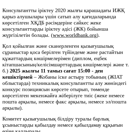
Консультантты іріктеу 2020 жылғы қарашадағы ИЖҚ
қарыз алушылары үшін сатып алу қағидаларында
көрсетілген ХҚДБ рәсімдеріне сәйкес жеке
консультанттарды іріктеу әдісі (ЖК) бойынша
жүргізілетін болады. (
www.worldbank.org
).
Қол қойылған және сканерленген қызығушылық
сұраныстар қоса берілген түйіндеме және растайтын
құжаттардың көшірмелерімен (диплом, еңбек
кітапшасының/келісімшарттардың көшірмелері және т.
б.)
2025 жылғы 11 тамыз сағат 15:00 - ден
кешіктірмей
– Жобаны іске астыру тобының (ЖІАТ
облыстарда) техникалық консультантты алу жөніндегі
конкурс позициясын көрсете отырып, төменде
көрсетілген мекенжайға жіберілуге тиіс (жеке немесе
пошта арқылы, немесе факс арқылы, немесе эл/пошта
арқылы).
Комитет қызығушылық білдіру туралы барлық
ұсыныстарды қабылдау немесе қабылдамау құқығын
өзіне қалдырады.