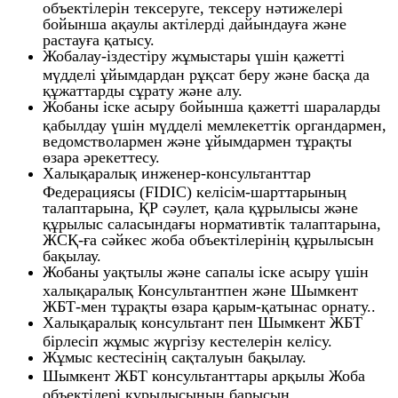
объектілерін тексеруге, тексеру нәтижелері
бойынша ақаулы актілерді дайындауға және
растауға қатысу.
Жобалау-іздестіру жұмыстары үшін қажетті
мүдделі ұйымдардан рұқсат беру және басқа да
құжаттарды сұрату және алу.
Жобаны іске асыру бойынша қажетті шараларды
қабылдау үшін мүдделі мемлекеттік органдармен,
ведомстволармен және ұйымдармен тұрақты
өзара әрекеттесу.
Халықаралық инженер-консультанттар
Федерациясы (FIDIC) келісім-шарттарының
талаптарына, ҚР сәулет, қала құрылысы және
құрылыс саласындағы нормативтік талаптарына,
ЖСҚ-ға сәйкес жоба объектілерінің құрылысын
бақылау.
Жобаны уақтылы және сапалы іске асыру үшін
халықаралық Консультантпен және Шымкент
ЖБТ-мен тұрақты өзара қарым-қатынас орнату..
Халықаралық консультант пен Шымкент ЖБТ
бірлесіп жұмыс жүргізу кестелерін келісу.
Жұмыс кестесінің сақталуын бақылау.
Шымкент ЖБТ консультанттары арқылы Жоба
объектілері құрылысының барысын