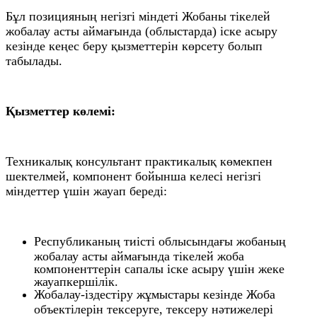
Бұл позицияның негізгі міндеті Жобаны тікелей
жобалау асты аймағында (облыстарда) іске асыру
кезінде кеңес беру қызметтерін көрсету болып
табылады.
Қызметтер көлемі:
Техникалық консультант практикалық көмекпен
шектелмей, компонент бойынша келесі негізгі
міндеттер үшін жауап береді:
Республиканың тиісті облысындағы жобаның
жобалау асты аймағында тікелей жоба
компоненттерін сапалы іске асыру үшін жеке
жауапкершілік.
Жобалау-іздестіру жұмыстары кезінде Жоба
объектілерін тексеруге, тексеру нәтижелері