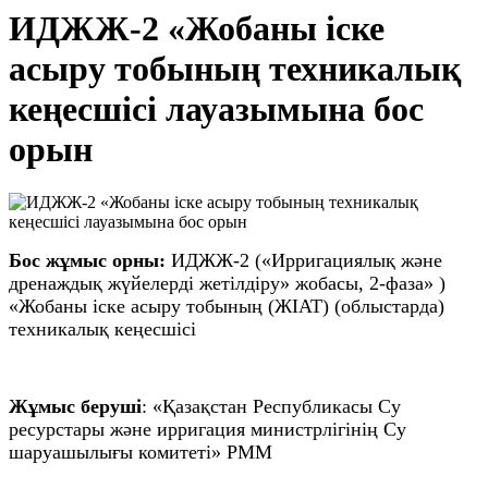
ИДЖЖ-2 «Жобаны іске
асыру тобының техникалық
кеңесшісі лауазымына бос
орын
Бос жұмыс орны:
ИДЖЖ-2 («Ирригациялық және
дренаждық жүйелерді жетілдіру» жобасы, 2-фаза» )
«Жобаны іске асыру тобының (ЖІАТ) (облыстарда)
техникалық кеңесшісі
Жұмыс беруші
: «Қазақстан Республикасы Су
ресурстары және ирригация министрлігінің Су
шаруашылығы комитеті» РММ