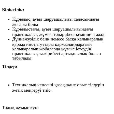
Біліктілік:
Құрылыс, ауыл шаруашылығы саласындағы
жоғары білім
Құрылыстағы, ауыл шаруашылығындағы
практикалық жұмыс тәжірибесі кемінде 5 жыл
Дүниежүзілік банк немесе басқа халықаралық
қаржы институттары қаржыландыратын
халықаралық жобаларда жұмыс істеудің
практикалық тәжірибесі артықшылық болып
табылады
Тілдер:
Техникалық кенесші қазақ және орыс тілдерін
жетік меңгеруі тиіс.
Толық жұмыс күні