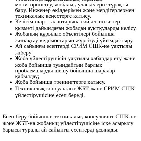
мониторингтеу, жобалық учаскелерге тұрақты
бару. Инженер өкілдерімен және мердігерлермен
техникалық кеңестерге қатысу.
Келісім-шарт талаптарына сәйкес инженер
қызметі дайындаған жобадан ауытқуларды келісу.
Жобаның құрылыс объектілері бойынша
жинақтау ведомостарын жүргізуді ұйымдастыру.
Ай сайынғы есептерді СРИМ СШК-не уақтылы
жіберу
Жоба үйлестірушісін уақтылы хабардар ету және
жоба бойынша туындайтын барлық
проблемаларды шешу бойынша шаралар
қабылдау;
Жоба бойынша тренингтерге қатысу.
Техникалық консультант ЖБТ және СРИМ СШК
үйлестірушісіне есеп береді.
Есеп беру бойынша:
техникалық консультант СШК-не
және ЖБТ-на жобаның үйлестірушісіне іске асырылу
барысы туралы ай сайынғы есептерді ұсынады.