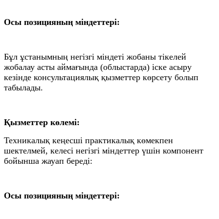
Осы позицияның міндеттері:
Бұл ұстанымның негізгі міндеті жобаны тікелей
жобалау асты аймағында (облыстарда) іске асыру
кезінде консультациялық қызметтер көрсету болып
табылады.
Қызметтер көлемі:
Техникалық кеңесші практикалық көмекпен
шектелмей, келесі негізгі міндеттер үшін компонент
бойынша жауап береді:
Осы позицияның міндеттері: