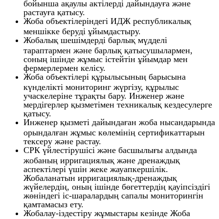
бойынша ақаулы актілерді дайындауға және
растауға қатысу.
Жоба объектілеріндегі ИДЖ республикалық
меншікке беруді ұйымдастыру.
Жобалық шешімдерді барлық мүдделі
тараптармен және барлық қатысушылармен,
соның ішінде жұмыс істейтін ұйымдар мен
фермерлермен келісу.
Жоба объектілері құрылысының барысына
күнделікті мониторинг жүргізу, құрылыс
учаскелеріне тұрақты бару. Инженер және
мердігерлер қызметімен техникалық кездесулерге
қатысу.
Инженер қызметі дайындаған жоба нысандарында
орындалған жұмыс көлемінің сертификаттарын
тексеру және растау.
СРК үйлестірушісі және басшылығы алдында
жобаның ирригациялық және дренаждық
аспектілері үшін жеке жауапкершілік.
Жобаланатын ирригациялық-дренаждық
жүйелердің, оның ішінде бөгеттердің қауіпсіздігі
жөніндегі іс-шаралардың сапалы мониторингін
қамтамасыз ету.
Жобалау-іздестіру жұмыстары кезінде Жоба