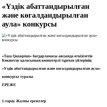
«Үздік абаттандырылған
және көгалдандырылған
аула» конкурсы
«Taza Qazaqstan» бағдарламасы аясында өткізілетін
Көкшетау қаласының көппәтерлі тұрғын үйлерінің
«Үздік абаттандырылған және көгалдандырылған аула»
конкурсы туралы
ЕРЕЖЕ
1-тарау. Жалпы ережелер