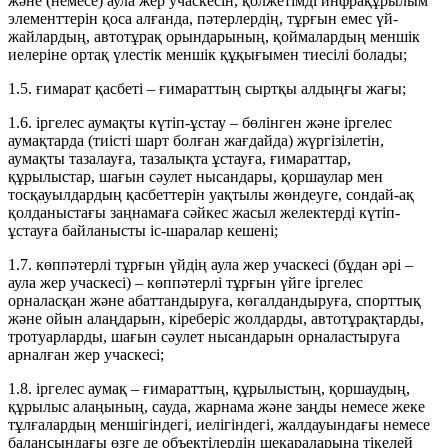
және (немесе) аула жер учаскесін, қолжетімді инфрақұрылым
элементтерін қоса алғанда, пәтерлердің, тұрғын емес үй-
жайлардың, автотұрақ орындарының, қоймалардың меншік
иелеріне ортақ үлестік меншік құқығымен тиесілі болады;
1.5. ғимарат қасбеті – ғимараттың сыртқы алдыңғы жағы;
1.6. іргелес аумақты күтіп-ұстау – бөлінген және іргелес
аумақтарда (тиісті шарт болған жағдайда) жүргізілетін,
аумақты тазалауға, тазалықта ұстауға, ғимараттар,
құрылыстар, шағын сәулет нысандары, қоршаулар мен
тосқауылдардың қасбеттерін уақтылы жөндеуге, сондай-ақ
қолданыстағы заңнамаға сәйкес жасыл желектерді күтіп-
ұстауға байланысты іс-шаралар кешені;
1.7. көппәтерлі тұрғын үйдің аула жер учаскесі (бұдан әрі –
аула жер учаскесі) – көппәтерлі тұрғын үйге іргелес
орналасқан және абаттандыруға, көгалдандыруға, спорттық
және ойын алаңдарын, кіреберіс жолдарды, автотұрақтарды,
тротуарларды, шағын сәулет нысандарын орналастыруға
арналған жер учаскесі;
1.8. іргелес аумақ – ғимараттың, құрылыстың, қоршаудың,
құрылыс алаңының, сауда, жарнама және заңды немесе жеке
тұлғалардың меншігіндегі, иелігіндегі, жалдауындағы немесе
балансындағы өзге де объектілердің шекараларына тікелей