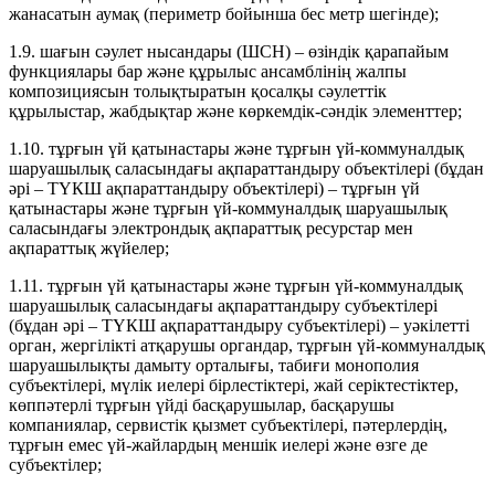
жанасатын аумақ (периметр бойынша бес метр шегінде);
1.9. шағын сәулет нысандары (ШСН) – өзіндік қарапайым
функциялары бар және құрылыс ансамблінің жалпы
композициясын толықтыратын қосалқы сәулеттік
құрылыстар, жабдықтар және көркемдік-сәндік элементтер;
1.10. тұрғын үй қатынастары және тұрғын үй-коммуналдық
шаруашылық саласындағы ақпараттандыру объектілері (бұдан
әрі – ТҮКШ ақпараттандыру объектілері) – тұрғын үй
қатынастары және тұрғын үй-коммуналдық шаруашылық
саласындағы электрондық ақпараттық ресурстар мен
ақпараттық жүйелер;
1.11. тұрғын үй қатынастары және тұрғын үй-коммуналдық
шаруашылық саласындағы ақпараттандыру субъектілері
(бұдан әрі – ТҮКШ ақпараттандыру субъектілері) – уәкілетті
орган, жергілікті атқарушы органдар, тұрғын үй-коммуналдық
шаруашылықты дамыту орталығы, табиғи монополия
субъектілері, мүлік иелері бірлестіктері, жай серіктестіктер,
көппәтерлі тұрғын үйді басқарушылар, басқарушы
компаниялар, сервистік қызмет субъектілері, пәтерлердің,
тұрғын емес үй-жайлардың меншік иелері және өзге де
субъектілер;