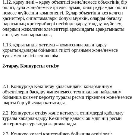
1.12. қарау пәні – қарау объектісі және/немесе объектінің бір
бөлігі, аула және/немесе іргелес аумақ, оның құрамдас бөлігі
немесе жүйесінің компоненті. Бұлар объектінің кез келген
қасиеттері, сипаттамалары болуы мүмкін, оларды бағалау
парағының критерийлері негізінде қарау, талдау, жүйелеу,
олардың жекелеген элементтері арасындағы арақатынасты
анықтау жоспарланады;
1.13. қорытынды хаттама – комиссиялардың қарау
қорытындылары бойынша тиісті органмен және/немесе
тұлғамен келісілген шешім.
2-тарау. Конкурсты өткізу
2.1. Конкурсқа Көкшетау қаласындағы кондоминиум
объектілерін басқару және/немесе техникалық пайдалану
бойынша қызмет көрсету туралы ресми тіркелген және/немесе
шарты бар ұйымдар қатысады.
2.2. Конкурсты өткізу және қатысуға өтінімдерді қабылдау
туралы хабарландыру Көкшетау қаласы әкімдігінің ресми
интернет-ресурсында жарияланады.
2.3. Конкурс келесі критерийлер бойынша өткізіледі: