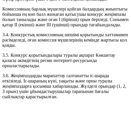
Комиссияның барлық мүшелері қойған балдардың жиынтығы
бойынша ең көп балл жинаған қатысушы конкурс жеңімпазы
болып танылады және оған I (бірінші) орын беріледі. Сонымен
қатар II (екінші) және III (үшінші) орындар тағайындалады.
3.4. Конкурстық комиссияның шешімі қорытынды хаттамамен
рәсімделеді, оған комиссия мүшелерінің кемінде жартысы қол
қояды.
3.5. Конкурс қорытындылары туралы ақпарат Көкшетау
қаласы әкімдігінің ресми интернет-ресурсында
орналастырылады.
3.6. Жеңімпаздарды марапаттау салтанатты іс-шарада
өткізіледі. Іс-шараның күні, уақыты және орны туралы
жеңімпаздарға қосымша хабарланады. Жүлделі орындар (1, 2,
3 орын) үшін ұйымдастырушылар тарапынан бағалы
сыйлықтар қарастырылған.