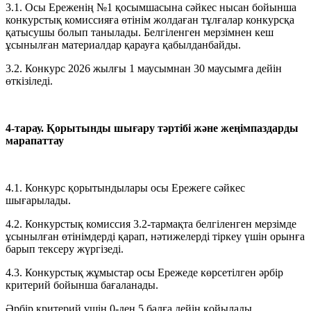
3.1. Осы Ереженің №1 қосымшасына сәйкес нысан бойынша
конкурстық комиссияға өтінім жолдаған тұлғалар конкурсқа
қатысушы болып танылады. Белгіленген мерзімнен кеш
ұсынылған материалдар қарауға қабылданбайды.
3.2. Конкурс 2026 жылғы 1 маусымнан 30 маусымға дейін
өткізіледі.
4-тарау. Қорытынды шығару тәртібі және жеңімпаздарды
марапаттау
4.1. Конкурс қорытындылары осы Ережеге сәйкес
шығарылады.
4.2. Конкурстық комиссия 3.2-тармақта белгіленген мерзімде
ұсынылған өтінімдерді қарап, нәтижелерді тіркеу үшін орынға
барып тексеру жүргізеді.
4.3. Конкурстық жұмыстар осы Ережеде көрсетілген әрбір
критерий бойынша бағаланады.
Әрбір критерий үшін 0-ден 5 балға дейін қойылады.