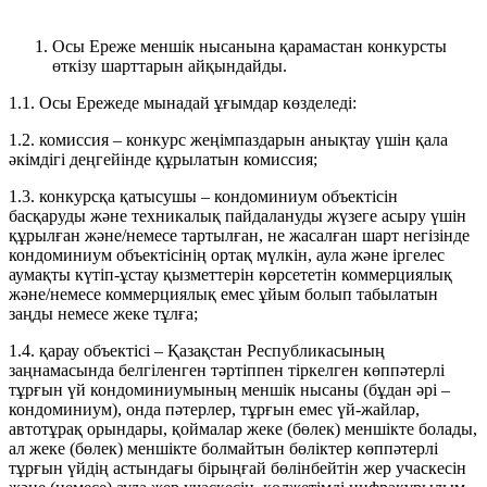
Осы Ереже меншік нысанына қарамастан конкурсты
өткізу шарттарын айқындайды.
1.1. Осы Ережеде мынадай ұғымдар көзделеді:
1.2. комиссия – конкурс жеңімпаздарын анықтау үшін қала
әкімдігі деңгейінде құрылатын комиссия;
1.3. конкурсқа қатысушы – кондоминиум объектісін
басқаруды және техникалық пайдалануды жүзеге асыру үшін
құрылған және/немесе тартылған, не жасалған шарт негізінде
кондоминиум объектісінің ортақ мүлкін, аула және іргелес
аумақты күтіп-ұстау қызметтерін көрсететін коммерциялық
және/немесе коммерциялық емес ұйым болып табылатын
заңды немесе жеке тұлға;
1.4. қарау объектісі – Қазақстан Республикасының
заңнамасында белгіленген тәртіппен тіркелген көппәтерлі
тұрғын үй кондоминиумының меншік нысаны (бұдан әрі –
кондоминиум), онда пәтерлер, тұрғын емес үй-жайлар,
автотұрақ орындары, қоймалар жеке (бөлек) меншікте болады,
ал жеке (бөлек) меншікте болмайтын бөліктер көппәтерлі
тұрғын үйдің астындағы бірыңғай бөлінбейтін жер учаскесін