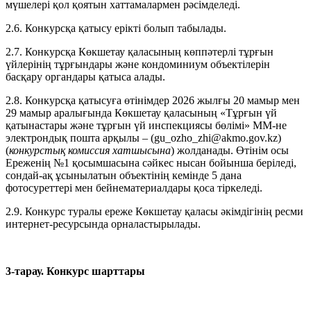
мүшелері қол қоятын хаттамалармен рәсімделеді.
2.6. Конкурсқа қатысу ерікті болып табылады.
2.7. Конкурсқа Көкшетау қаласының көппәтерлі тұрғын
үйлерінің тұрғындары және кондоминиум объектілерін
басқару органдары қатыса алады.
2.8. Конкурсқа қатысуға өтінімдер 2026 жылғы 20 мамыр мен
29 мамыр аралығында Көкшетау қаласының «Тұрғын үй
қатынастары және тұрғын үй инспекциясы бөлімі» ММ-не
электрондық пошта арқылы – (gu_ozho_zhi@akmo.gov.kz)
(
конкурстық комиссия хатшысына
) жолданады. Өтінім осы
Ереженің №1 қосымшасына сәйкес нысан бойынша беріледі,
сондай-ақ ұсынылатын объектінің кемінде 5 дана
фотосуреттері мен бейнематериалдары қоса тіркеледі.
2.9. Конкурс туралы ереже Көкшетау қаласы әкімдігінің ресми
интернет-ресурсында орналастырылады.
3-тарау. Конкурс шарттары