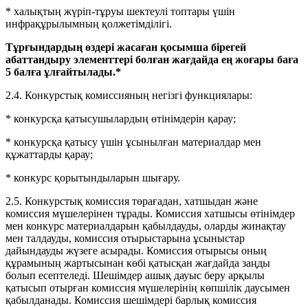
* халықтың жүріп-тұруы шектеулі топтары үшін
инфрақұрылымның қолжетімділігі.
Тұрғындардың өздері жасаған қосымша бірегей
абаттандыру элементтері болған жағдайда ең жоғары баға
5 балға ұлғайтылады.*
2.4. Конкурстық комиссияның негізгі функциялары:
* конкурсқа қатысушылардың өтінімдерін қарау;
* конкурсқа қатысу үшін ұсынылған материалдар мен
құжаттарды қарау;
* конкурс қорытындыларын шығару.
2.5. Конкурстық комиссия төрағадан, хатшыдан және
комиссия мүшелерінен тұрады. Комиссия хатшысы өтінімдер
мен конкурс материалдарын қабылдауды, оларды жинақтау
мен талдауды, комиссия отырыстарына ұсыныстар
дайындауды жүзеге асырады. Комиссия отырысы оның
құрамының жартысынан көбі қатысқан жағдайда заңды
болып есептеледі. Шешімдер ашық дауыс беру арқылы
қатысып отырған комиссия мүшелерінің көпшілік даусымен
қабылданады. Комиссия шешімдері барлық комиссия