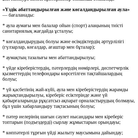
«Үздік абаттандырылған және көгалдандырылған аула»
— бағаланады:
* аула аумағы мен балалар ойын (спорт) алаңының тиісті
санитариялық жағдайда ұсталуы;
* көгалдандырудың болуы және өсімдіктердің әртүрлілігі
(гүлзарлар, көгалдар, ағаштар мен бұталар);
* аумақтың тазалығы мен абаттандырылуы;
* үйде кіреберістердің, пәтерлердің нөмірлері, диспетчерлік
қызметтердің телефондары көрсетілген тақтайшалардың
болуы;
* үй қасбетінің жай-күйі, аула мен кіреберістердің жарамды
жарықтандырылуы, кіреберіс есіктерінде және үй
қабырғаларында рұқсатсыз ақпарат орналастырудың болмауы,
бұл үшін хабарландыру тақтасының болуы;
* пәтер иелерінің шағын сәулет нысандары мен кіреберіс
топтарын (подъездерді) сырлау жұмыстарын орындауы;
* көппәтерлі тұрғын үйді жылыту маусымына дайындау;