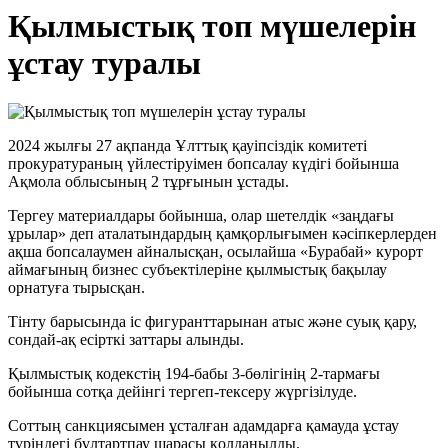
Қылмыстық топ мүшелерін
ұстау туралы
2024 жылғы 27 ақпанда Ұлттық қауіпсіздік комитеті
прокуратураның үйлестіруімен бопсалау күдігі бойынша
Ақмола облысының 2 тұрғынын ұстады.
Тергеу материалдары бойынша, олар шетелдік «заңдағы
ұрылар» деп аталатындардың қамқорлығымен кәсіпкерлерден
ақша бопсалаумен айналысқан, осылайша «Бурабай» курорт
аймағының бизнес субъектілеріне қылмыстық бақылау
орнатуға тырысқан.
Тінту барысында іс фигуранттарынан атыс және суық қару,
сондай-ақ есірткі заттары алынды.
Қылмыстық кодекстің 194-бабы 3-бөлігінің 2-тармағы
бойынша сотқа дейінгі тергеп-тексеру жүргізілуде.
Соттың санкциясымен ұсталған адамдарға қамауда ұстау
түріндегі бұлтартпау шарасы қолданылды.