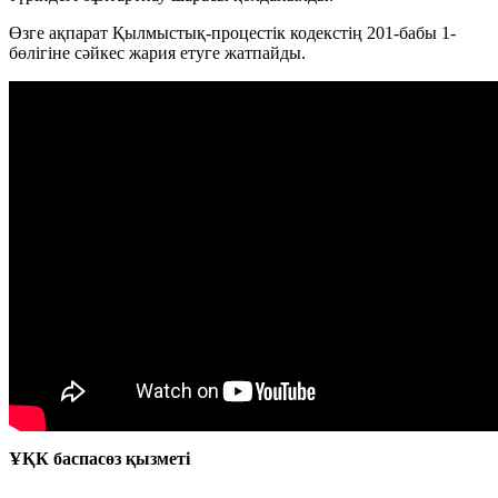
Өзге ақпарат Қылмыстық-процестік кодекстің 201-бабы 1-
бөлігіне сәйкес жария етуге жатпайды.
ҰҚК баспасөз қызметі