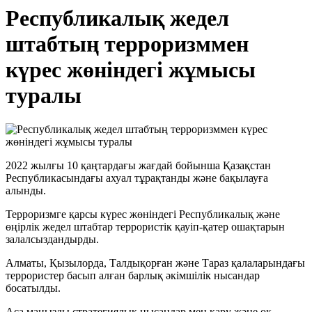
Республикалық жедел
штабтың терроризммен
күрес жөніндегі жұмысы
туралы
2022 жылғы 10 қаңтардағы жағдай бойынша Қазақстан
Республикасындағы ахуал тұрақтанды және бақылауға
алынды.
Терроризмге қарсы күрес жөніндегі Республикалық және
өңірлік жедел штабтар террористік қауіп-қатер ошақтарын
залалсыздандырды.
Алматы, Қызылорда, Талдықорған және Тараз қалаларындағы
террористер басып алған барлық әкімшілік нысандар
босатылды.
Аса маңызды стратегиялық нысандар мен қару және оқ-