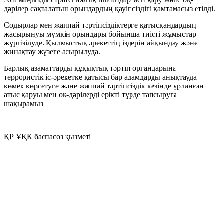
дәрілер сақталатын орындардың қауіпсіздігі қамтамасыз етілді.
Содырлар мен жаппай тәртіпсіздіктерге қатысқандардың
жасырынуы мүмкін орындары бойынша тиісті жұмыстар
жүргізілуде. Қылмыстық әрекеттің іздерін айқындау және
жинақтау жүзеге асырылуда.
Барлық азаматтарды құқықтық тәртіп органдарына
террористік іс-әрекетке қатысы бар адамдарды анықтауда
көмек көрсетуге және жаппай тәртіпсіздік кезінде ұрланған
атыс қаруы мен оқ-дәрілерді ерікті түрде тапсыруға
шақырамыз.
ҚР ҰҚК баспасөз қызметі