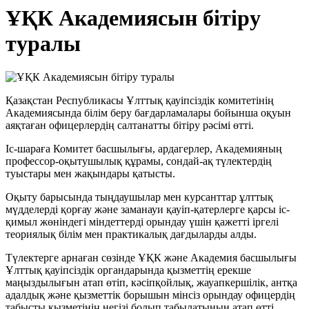
ҰҚК Академиясын бітіру
туралы
Қазақстан Республикасы Ұлттық қауіпсіздік комитетінің
Академиясында білім беру бағдарламалары бойынша оқуын
аяқтаған офицерлердің салтанатты бітіру рәсімі өтті.
Іс-шараға Комитет басшылығы, ардагерлер, Академияның
профессор-оқытушылық құрамы, сондай-ақ түлектердің
туыстары мен жақындары қатысты.
Оқыту барысында тыңдаушылар мен курсанттар ұлттық
мүдделерді қорғау және заманауи қауіп-қатерлерге қарсы іс-
қимыл жөніндегі міндеттерді орындау үшін қажетті іргелі
теориялық білім мен практикалық дағдыларды алды.
Түлектерге арнаған сөзінде ҰҚК және Академия басшылығы
Ұлттық қауіпсіздік органдарында қызметтің ерекше
маңыздылығын атап өтіп, кәсіпқойлық, жауапкершілік, антқа
адалдық және қызметтік борышын мінсіз орындау офицердің
табысты қызметінің негізі болып табылатынын атап өтті.