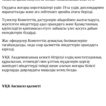
Оқудағы жоғары көрсеткіштері үшін 19-ы үздік дипломдармен
марапатталды және аға лейтенант арнайы атағы берілді.
Түлектер Комитеттің дәстүрлерін абыроймен жалғастыруға,
жүктелген міндеттерді адал орындауға және Қазақстанның
қауіпсіздігін қамтамасыз етуге лайықты үлес қосуға дайын
екендіктерін білдірді.
Жас офицерлер Комитеттің аумақтық бөлімшелеріне
тағайындалды, онда олар қызметтік міндеттерін орындауға
кіріседі.
ҰҚК Академиясының кезекті бітірілуі елдің конституциялық
құрылысын, егемендігі мен ұлттық мүдделерін қорғау
жөніндегі міндеттерді тиімді шеше алатын жоғары білікті
кадрларды даярлаудағы маңызды кезең болды.
ҰҚК баспасөз қызметі