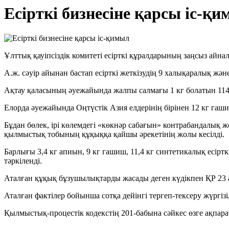
Есірткі бизнесіне қарсы іс-қ
Ұлттық қауіпсіздік комитеті есірткі құралдарының заңсыз ай
А.ж. сәуір айынан бастап есірткі жеткізудің 9 халықаралық ж
Ақтау қаласының әуежайында жалпы салмағы 1 кг болатын 114 а
Елорда әуежайында Оңтүстік Азия елдерінің бірінен 12 кг гаш
Бұдан бөлек, ірі көлемдегі «көкнәр сабағын» контрабандалық ж
қылмыстық тобының құқыққа қайшы әрекетінің жолы кесілді.
Барлығы 3,4 кг апиын, 9 кг гашиш, 11,4 кг синтетикалық есіртк
тәркіленді.
Аталған құқық бұзушылықтарды жасады деген күдікпен ҚР 23 а
Аталған фактілер бойынша сотқа дейінгі тергеп-тексеру жүргізі
Қылмыстық-процестік кодекстің 201-бабына сәйкес өзге ақпара