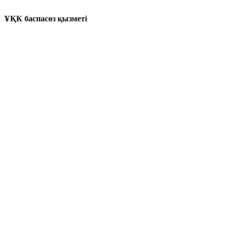
ҰҚК баспасөз қызметі