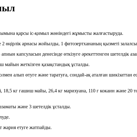
имыл
налымына қарсы іс-қимыл жөніндегі жұмысты жалғастыруда.
әне 2 өңірлік арнасы жойылды, 1 фитозертхананың қызметі залал
пиын капсуласын денесінде өткізуге әрекеттенген шетелдік аза
иш майын жеткізген қазақстандық ұсталды.
олмен алып өтуге және таратуға, сондай-ақ аталған шикізаттан е
і, 18,5 кг гашиш майы, 26,4 кг марихуана, 110 г кокаин және 20 
заматы және 3 шетелдік ұсталды.
луде.
т жария етуге жатпайды.