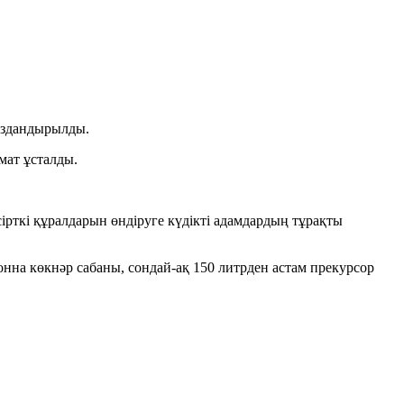
сыздандырылды.
мат ұсталды.
сірткі құралдарын өндіруге күдікті адамдардың тұрақты
тонна көкнәр сабаны, сондай-ақ 150 литрден астам прекурсор