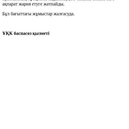
ақпарат жария етуге жатпайды.
Бұл бағыттағы жұмыстар жалғасуда.
ҰҚК баспасөз қызметі