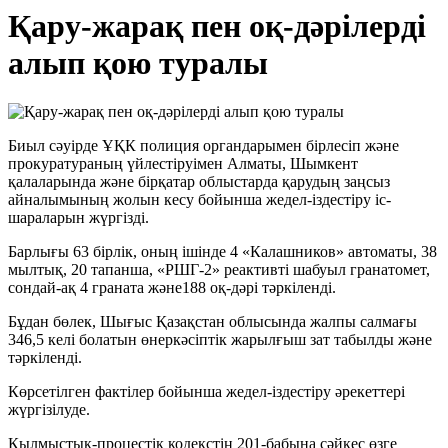
Қару-жарақ пен оқ-дәрілерді
алып қою туралы
Биыл сәуірде ҰҚК полиция органдарымен бірлесіп және
прокуратураның үйлестіруімен Алматы, Шымкент
қалаларында және бірқатар облыстарда қарудың заңсыз
айналымының жолын кесу бойынша жедел-іздестіру іс-
шараларын жүргізді.
Барлығы 63 бірлік, оның ішінде 4 «Калашников» автоматы, 38
мылтық, 20 тапанша, «РШГ-2» реактивті шабуыл гранатомет,
сондай-ақ 4 граната және188 оқ-дәрі тәркіленді.
Бұдан бөлек, Шығыс Қазақстан облысында жалпы салмағы
346,5 келі болатын өнеркәсіптік жарылғыш зат табылды және
тәркіленді.
Көрсетілген фактілер бойынша жедел-іздестіру әрекеттері
жүргізілуде.
Қылмыстық-процестік кодекстің 201-бабына сәйкес өзге