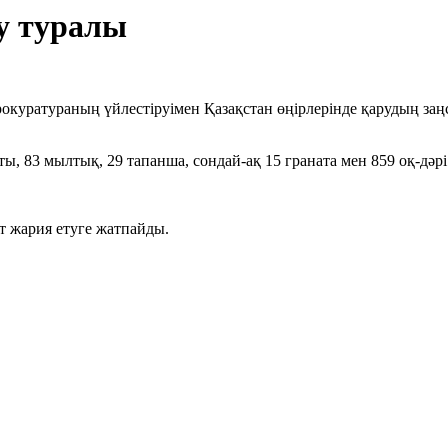
еу туралы
окуратураның үйлестіруімен Қазақстан өңірлерінде қарудың за
ты, 83 мылтық, 29 тапанша, сондай-ақ 15 граната мен 859 оқ-дәрі
.
т жария етуге жатпайды.