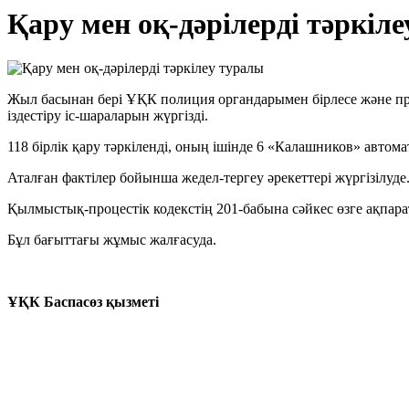
Қару мен оқ-дәрілерді тәркіл
Жыл басынан бері ҰҚК полиция органдарымен бірлесе және пр
іздестіру іс-шараларын жүргізді.
118 бірлік қару тәркіленді, оның ішінде 6 «Калашников» автома
Аталған фактілер бойынша жедел-тергеу әрекеттері жүргізілуде
Қылмыстық-процестік кодекстің 201-бабына сәйкес өзге ақпара
Бұл бағыттағы жұмыс жалғасуда.
ҰҚК Баспасөз қызметі