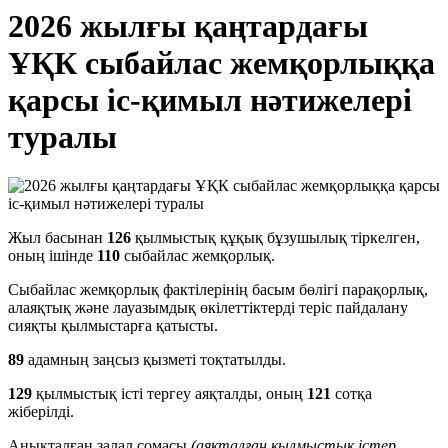
2026 жылғы қаңтардағы
ҰҚК сыбайлас жемқорлыққа
қарсы іс-қимыл нәтижелері
туралы
Жыл басынан
126
қылмыстық құқық бұзушылық тіркелген,
оның ішінде
11
0
сыбайлас жемқорлық.
Сыбайлас жемқорлық фактілерінің басым бөлігі парақорлық,
алаяқтық және лауазымдық өкiлеттiктерді теріс пайдалану
сияқты қылмыстарға қатысты.
89
адамның заңсыз қызметі тоқтатылды.
1
29
қылмыстық істі тергеу аяқталды, оның
121
сотқа
жіберілді.
Анықталған залал сомасы
(аяқталған қылмыстық істер