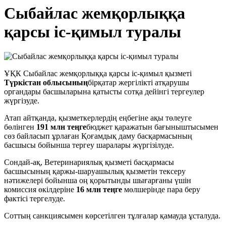
Сыбайлас жемқорлыққа
қарсы іс-қимыл туралы
ҰҚК Сыбайлас жемқорлыққа қарсы іс-қимыл қызметі
Түркістан облысының
бірқатар жергілікті атқарушы
органдары басшыларына қатысты сотқа дейінгі тергеулер
жүргізуде.
Атап айтқанда, қызметкерлердің еңбегіне ақы төлеуге
бөлінген
191 млн теңге
бюджет қаражатын бағыныштысымен
сөз байласып ұрлаған Қоғамдық даму басқармасының
басшысы бойынша тергеу шаралары жүргізілуде.
Сондай-ақ, Ветеринариялық қызметі басқармасы
басшысының қаржы-шаруашылық қызметін тексеру
нәтижелері бойынша оң қорытынды шығарғаны үшін
комиссия өкілдеріне
16 млн теңге
мөлшерінде пара беру
фактісі тергелуде.
Соттың санкциясымен көрсетілген тұлғалар қамауда ұсталуда.