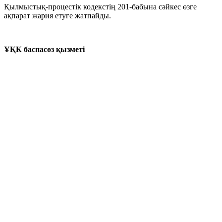
Қылмыстық-процестік кодекстің 201-бабына сәйкес өзге
ақпарат жария етуге жатпайды.
ҰҚК баспасөз қызметі