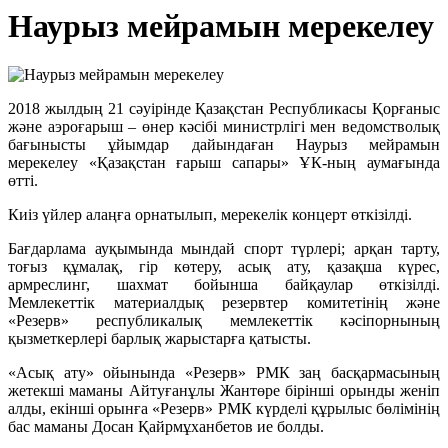
Наурыз мейрамын мерекелеу
2018 жылдың 21 сәуірінде Қазақстан Республикасы Қорғаныс
және аэроғарыш – өнер кәсібі министрлігі мен ведомстволық
бағынысты ұйымдар дайындаған Наурыз мейрамын
мерекелеу «Қазақстан ғарыш сапары» ҰК-ның аумағында
өтті.
Киіз үйлер алаңға орнатылып, мерекелік концерт өткізілді.
Бағдарлама ауқымында мындай спорт түрлері; арқан тарту,
тоғыз құмалақ, гір көтеру, асық ату, қазақша күрес,
армреслинг, шахмат бойынша байқаулар өткізілді.
Мемлекеттік материалдық резервтер комитетінің және
«Резерв» республикалық мемлекеттік кәсіпорнының
қызметкерлері барлық жарыстарға қатысты.
«Асық ату» ойынында «Резерв» РМК заң басқармасының
жетекші маманы Айтуғанұлы Жантөре бірінші орынды женіп
алды, екінші орынға «Резерв» РМК күрделі құрылыс бөлімінің
бас маманы Досан Қайрмұханбетов ие болды.