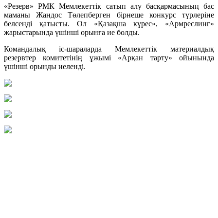
«Резерв» РМК Мемлекеттік сатып алу басқармасының бас
маманы Жандос Төлепберген бірнеше конкурс түрлеріне
белсенді қатысты. Ол «Қазақша күрес», «Aрмреслинг»
жарыстарында үшінші орынға ие болды.
Командалық іс-шараларда Мемлекеттік материалдық
резервтер комитетінің ұжымі «Арқан тарту» ойынында
үшінші орынды иеленді.