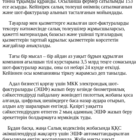
тонна тұқымды құрайды. Осылайша фермер сатылымды 153
есе асырды. Кейінірек салық төлеуші өнімнің сатылмағанын
және шот-фактуралар алынып тасталғанын мойындады.
Тауарлар мен қызметтерге жазылған шот-фактураларды
тексеру нәтижесінде салық төлеушілер жұмысшыларсыз,
қажетті материалдық базасыз және үшінші тұлғалардың
қызметтерін тартпай құрылыс қызметтерін көрсететін
жағдайлар анықталды.
Тағы бір мысал – бір айдан аз уақыт бұрын құрылған
компания ағылшын тілі курстарына 3,5 млрд теңге сомасында
шот-фактуралар жазды, оны ол небәрі 24 күнде өткізді.
Кейіннен осы компанияны тіркеу жарамсыз деп танылды.
Адал бизнесті қорғау үшін МКК электрондық шот-
фактураларды (ЭШФ) жазып беру кезінде биометриялық
сәйкестендіруді пайдалану жөніндегі пилоттық жобаны қоса
алғанда, цифрлық шешімдерге баса назар аудара отырып,
алдын алу шараларын енгізеді. Қазіргі уақытта
сәйкестендіруден өтпеген 2 мың адамның ЭШФ жазып беру
әрекеттерін болдырмауға мүмкіндік туды.
Бұдан басқа, жаңа Салық кодексінің жобасында ҚҚС
әкімшілендіруді жақсарту үшін ЭШФ автоматтандырылған
бақылауын енгізу жоспарлануда. Жүйе нақты уақыт