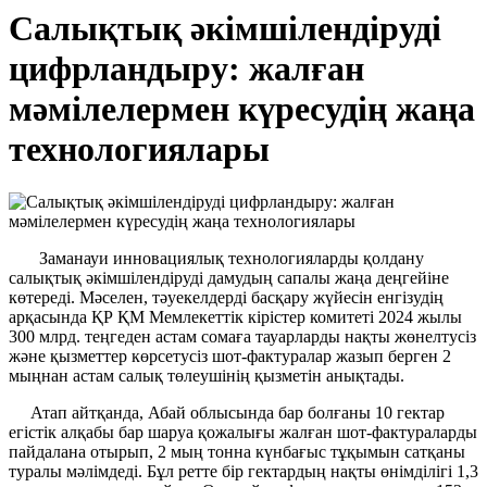
Салықтық әкімшілендіруді
цифрландыру: жалған
мәмілелермен күресудің жаңа
технологиялары
Заманауи инновациялық технологияларды қолдану
салықтық әкімшілендіруді дамудың сапалы жаңа деңгейіне
көтереді. Мәселен, тәуекелдерді басқару жүйесін енгізудің
арқасында ҚР ҚМ Мемлекеттік кірістер комитеті 2024 жылы
300 млрд. теңгеден астам сомаға тауарларды нақты жөнелтусіз
және қызметтер көрсетусіз шот-фактуралар жазып берген 2
мыңнан астам салық төлеушінің қызметін анықтады.
Атап айтқанда, Абай облысында бар болғаны 10 гектар
егістік алқабы бар шаруа қожалығы жалған шот-фактураларды
пайдалана отырып, 2 мың тонна күнбағыс тұқымын сатқаны
туралы мәлімдеді. Бұл ретте бір гектардың нақты өнімділігі 1,3