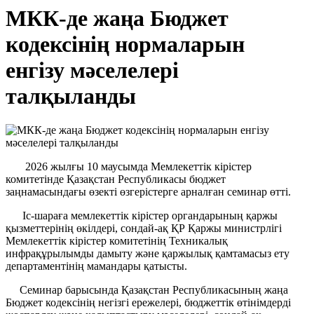
МКК-де жаңа Бюджет
кодексінің нормаларын
енгізу мәселелері
талқыланды
2026 жылғы 10 маусымда Мемлекеттік кірістер
комитетінде Қазақстан Республикасы бюджет
заңнамасындағы өзекті өзгерістерге арналған семинар өтті.
Іс-шараға мемлекеттік кірістер органдарының қаржы
қызметтерінің өкілдері, сондай-ақ ҚР Қаржы министрлігі
Мемлекеттік кірістер комитетінің Техникалық
инфрақұрылымды дамыту және қаржылық қамтамасыз ету
департаментінің мамандары қатысты.
Семинар барысында Қазақстан Республикасының жаңа
Бюджет кодексінің негізгі ережелері, бюджеттік өтінімдерді