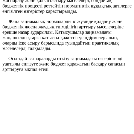
жоспарлау және қалыптастыру мәселелері, сондай-ақ
бюджеттік процесті реттейтін нормативтік құқықтық актілерге
енгізілген өзгерістер қарастырылды.
Жаңа заңнамалық нормаларды іс жүзінде қолдану және
бюджеттік жоспарлаудың тиімділігін арттыру мәселелеріне
ерекше назар аударылды. Қатысушылар заңнамадағы
жаңашылдықтарға қатысты қажетті түсіндірмелер алып,
оларды іске асыру барысында туындайтын практикалық
мәселелерді талқылады.
Осындай іс-шараларды өткізу заңнамадағы өзгерістерді
уақтылы енгізуге және бюджет қаражатын басқару сапасын
арттыруға ықпал етеді.