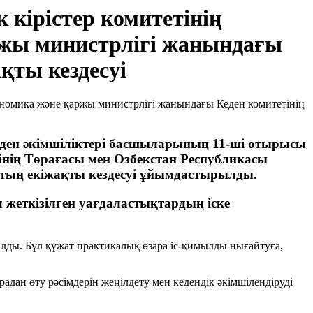
кірістер комитетінің
ржы министрлігі жанындағы
қты кездесуі
еден әкімшіліктері басшыларының 11-ші отырысы
тінің Төрағасы мен Өзбекстан Республикасы
тың екіжақты кездесуі ұйымдастырылды.
жеткізілген уағдаластықтардың іске
ы. Бұл құжат практикалық өзара іс-қимылды нығайтуға,
дан өту рәсімдерін жеңілдету мен кедендік әкімшілендіруді