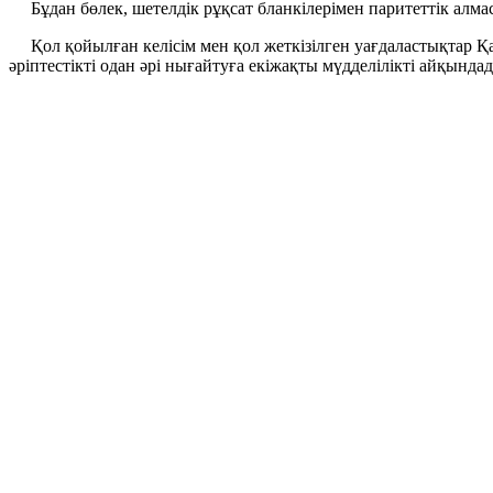
Бұдан бөлек, шетелдік рұқсат бланкілерімен паритеттік алмас
Қол қойылған келісім мен қол жеткізілген уағдаластықтар Қ
әріптестікті одан әрі нығайтуға екіжақты мүдделілікті айқында