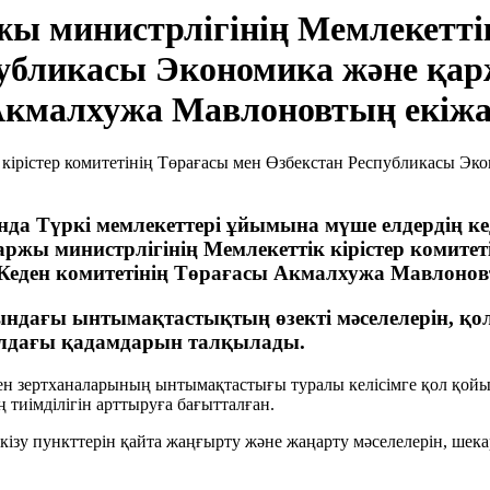
ы министрлігінің Мемлекеттік 
публикасы Экономика және қа
Акмалхужа Мавлоновтың екіжа
нда Түркі мемлекеттері ұйымына мүше елдердің к
аржы министрлігінің Мемлекеттік кірістер комите
Кеден комитетінің Төрағасы Акмалхужа Мавлонов
дағы ынтымақтастықтың өзекті мәселелерін, қол 
ң алдағы қадамдарын талқылады.
зертханаларының ынтымақтастығы туралы келісімге қол қойылд
 тиімділігін арттыруға бағытталған.
у пункттерін қайта жаңғырту және жаңарту мәселелерін, шекара