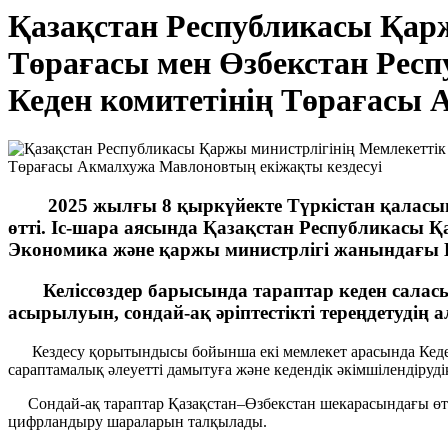
Қазақстан Республикасы Қарж
Төрағасы мен Өзбекстан Рес
Кеден комитетінің Төрағасы 
2025 жылғы 8 қыркүйекте Түркістан қаласы
өтті. Іс-шара аясында Қазақстан Республикасы Қ
Экономика және қаржы министрлігі жанындағы 
Келіссөздер барысында тараптар кеден саласын
асырылуын, сондай-ақ әріптестікті тереңдетуді
Кездесу қорытындысы бойынша екі мемлекет арасында Кеден 
сараптамалық әлеуетті дамытуға және кедендік әкімшілендірудің
Сондай-ақ тараптар Қазақстан–Өзбекстан шекарасындағы өткіз
цифрландыру шараларын талқылады.