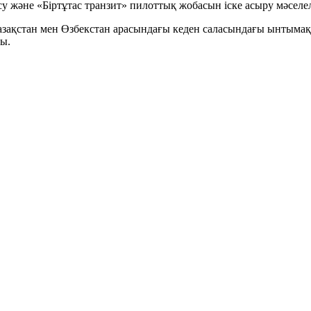
у және «Біртұтас транзит» пилоттық жобасын іске асыру мәселел
азақстан мен Өзбекстан арасындағы кеден саласындағы ынтымақ
ды.