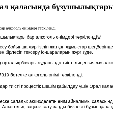
рал қаласында бұзушылықтары 
шылықтары бар алкоголь өнімдері тәркіленді🚨
есу бойынша жүргізіліп жатқан жұмыстар шеңберінд
ен бірлесіп тексеру іс-шараларын жүргізуде.
орталық базары ауданында тиісті лицензиясыз алког
319 бөтелке алкоголь өнімі тәркіленді.
ар тиісті процестік шешім қабылдау үшін Орал қал
і еске салады: акцизделетін өнім айналымы саласын
 Алкогольді заңсыз сату заңды бизнесті бұзып қана