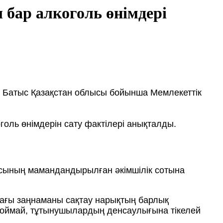
бар алкоголь өнімдері
е Батыс Қазақстан облысы бойынша Мемлекеттік
оль өнімдерін сату фактілері анықталды.
асының мамандандырылған әкімшілік сотына
дағы заңнаманы сақтау нарықтың барлық
 қоймай, тұтынушылардың денсаулығына тікелей