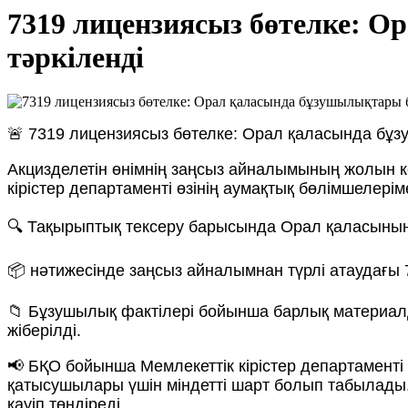
7319 лицензиясыз бөтелке: О
тәркіленді
🚨 7319 лицензиясыз бөтелке: Орал қаласында бұзу
Акцизделетін өнімнің заңсыз айналымының жолын к
кірістер департаменті өзінің аумақтық бөлімшелерім
🔍 Тақырыптық тексеру барысында Орал қаласының 
📦 нәтижесінде заңсыз айналымнан түрлі атаудағы 7
📁 Бұзушылық фактілері бойынша барлық материалд
жіберілді.
📢 БҚО бойынша Мемлекеттік кірістер департамент
қатысушылары үшін міндетті шарт болып табылады.
қауіп төндіреді.