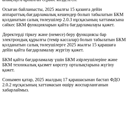
Осыған байланысты, 2025 жылғы 15 қазанға дейін
аппараттық-бағдарламалық кешендер болып табылатын БКМ
қолданатын салық төлеушілер 2.0.3 нұсқасының хаттамасына
сәйкес БКМ функцияларын қайта бағдарламалауы қажет.
Деректерді тіркеу және (немесе) беру функциясы бар
электрондық құрылғы (темір кассалар) болып табылатын БКМ
қолданатын салық төлеушілерге 2025 жылғы 15 қарашаға
дейін қайта бағдарламалау жүргізу қажет.
БКМ қайта бағдарламалау үшін БКМ әзірлеушілеріне және
БКМ техникалық қызмет көрсету орталықтарына жүгіну
қажет.
Сонымен қатар, 2025 жылдың 17 қарашасынан бастап ФДО
2.0.2 нұсқасының хаттамасын өшіру жоспарланғанын
хабарлаймыз.