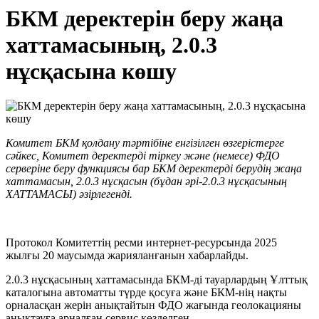
БКМ деректерін беру жаңа
хаттамасының, 2.0.3
нұсқасына көшу
Комитет БКМ қолдану тәртібіне енгізілген өзгерістерге
сәйкес, Комитет деректерді тіркеу және (немесе) ФДО
серверіне беру функциясы бар БКМ деректерді берудің жаңа
хаттамасын, 2.0.3 нұсқасын (бұдан әрі-2.0.3 нұсқасының
ХАТТАМАСЫ) әзірлегенді.
Протокол Комитеттің ресми интернет-ресурсында 2025
жылғы 20 маусымда жарияланғанын хабарлайды.
2.0.3 нұсқасының хаттамасында БКМ-ді тауарлардың Ұлттық
каталогына автоматты түрде қосуға және БКМ-нің нақты
орналасқан жерін анықтайтын ФДО жағында геолокацияны
анықтауға арналған сервис көзделген.