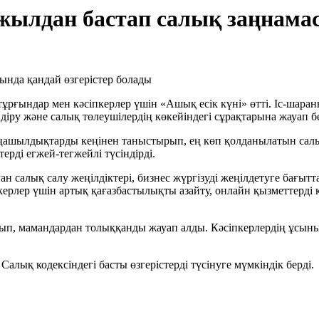
 жылдан бастап салық заңнама
ұрғындар мен кәсіпкерлер үшін «Ашық есік күні» өтті. Іс-шаран
ндіру және салық төлеушілердің көкейіндегі сұрақтарына жауап б
ңашылдықтарды кеңінен таныстырып, ең көп қолданылатын салық
рді егжей-тегжейлі түсіндірді.
 салық салу жеңілдіктері, бизнес жүргізуді жеңілдетуге бағыт
ерлер үшін артық қағазбастылықты азайту, онлайн қызметтерді к
йып, мамандардан толыққанды жауап алды. Кәсіпкерлердің ұсыны
алық кодексіндегі басты өзгерістерді түсінуге мүмкіндік берді.