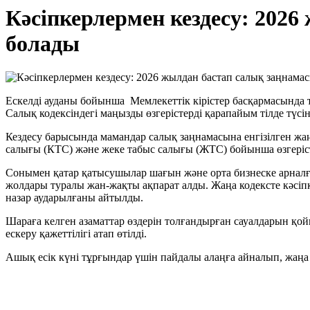
Кәсіпкерлермен кездесу: 2026
болады
Ескелді ауданы бойынша Мемлекеттік кірістер басқармасында т
Салық кодексіндегі маңызды өзгерістерді қарапайым тілде түсі
Кездесу барысында мамандар салық заңнамасына енгізілген жа
салығы (КТС) және жеке табыс салығы (ЖТС) бойынша өзгерісте
Сонымен қатар қатысушылар шағын және орта бизнеске арналған
жолдары туралы жан-жақты ақпарат алды. Жаңа кодексте кәсіпк
назар аударылғаны айтылды.
Шараға келген азаматтар өздерін толғандырған сауалдарын қо
ескеру қажеттілігі атап өтілді.
Ашық есік күні тұрғындар үшін пайдалы алаңға айналып, жаңа С