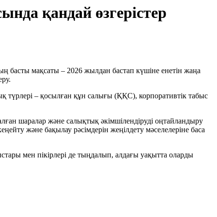
сында қандай өзгерістер
ың басты мақсаты – 2026 жылдан бастап күшіне енетін жаңа
еру.
 түрлері – қосылған құн салығы (ҚҚС), корпоративтік табыс
талған шаралар және салықтық әкімшілендіруді оңтайландыру
еңейту және бақылау рәсімдерін жеңілдету мәселелеріне баса
стары мен пікірлері де тыңдалып, алдағы уақытта оларды