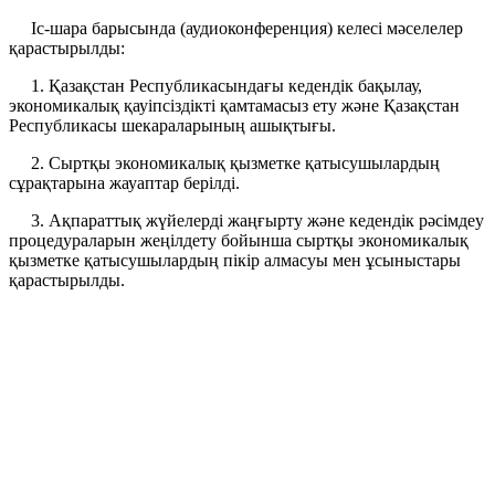
Іс-шара барысында (аудиоконференция) келесі мәселелер
қарастырылды:
1. Қазақстан Республикасындағы кедендік бақылау,
экономикалық қауіпсіздікті қамтамасыз ету және Қазақстан
Республикасы шекараларының ашықтығы.
2. Сыртқы экономикалық қызметке қатысушылардың
сұрақтарына жауаптар берілді.
3.
Ақпараттық жүйелерді жаңғырту және кедендік рәсімдеу
процедураларын жеңілдету бойынша сыртқы экономикалық
қызметке қатысушылардың пікір алмасуы мен ұсыныстары
қарастырылды.