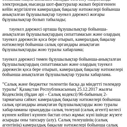
электрондық нысанда шот-фактуралар жазып берілгеннен
кейін жүргізілген камералдық бақылау нәтижелері бойынша
анықталған бұзушылықтар тәуекел дәрежесі жоғары
бұзушылықтар болып табылады;
тәуекел дәрежесі орташа бұзушылықтар бойынша-
анықталған бұзушылықтардың сипаттамасын және олардың
тәуекел дәрежесін қоса бере отырып, камералдық бақылау
нәтижелері бойынша салық органдары анықтаған
бұзушылықтарды жою туралы хабарлама;
тәуекел дәрежесі төмен бұзушылықтар бойынша-анықталған
бұзушылықтардың сипаттамасын және олардың тәуекел
дәрежесін қоса бере отырып, камералдық бақылау нәтижелері
бойынша анықталған бұзушылықтар туралы хабарлама.
"Салық және бюджетке төленетін басқа да міндетті төлемдер
туралы" Қазақстан Республикасының 25.12.2017 жылғы
Кодексінің (бұдан әрі – Салық кодексі) 96-бабының 2-
тармағына сәйкес камералдық бақылау нәтижелері бойынша
салық органдары анықтаған бұзушылықтарды жою туралы
хабарламаны орындауды салық төлеуші (салық агенті) келесі
күннен кейінгі күннен бастап отыз жұмыс күні ішінде жүзеге
асырады оны тапсыру (алу). Салық төлеушінің (салық
агентінің) камералдық бақылау нәтижелері бойынша салық