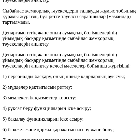
тәуекелдерін анықтау.
Сыбайлас жемқорлық тәуекелдерін талдауды жұмыс тобының
құрамы жүргізді, бұл ретте тәуелсіз сарапшылар (мамандар)
тартылмады.
Департаменттің және оның аумақтық бөлімшелерінің
ұйымдық-басқару қызметінде сыбайлас жемқорлық
тәуекелдерін анықтау
Департаменттің және оның аумақтық бөлімшелерінің
ұйымдық-басқару қызметінде сыбайлас жемқорлық
тәуекелдерін анықтау келесі мәселелер бойынша жүргізілді:
1) персоналды басқару, оның ішінде кадрлардың ауысуы;
2) мүдделер қақтығысын реттеу;
3) мемлекеттік қызметтер көрсету;
4) рұқсат беру функцияларын іске асыру;
5) бақылау функцияларын іске асыру;
6) бюджет және қаржы қаражатын игеру және бөлу;