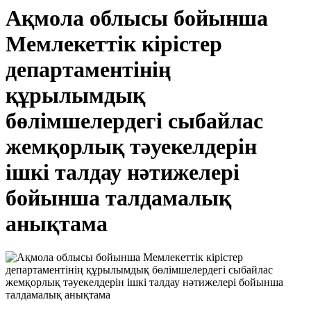
Ақмола облысы бойынша
Мемлекеттік кірістер
департаментінің
құрылымдық
бөлімшелердегі сыбайлас
жемқорлық тәуекелдерін
ішкі талдау нәтижелері
бойынша талдамалық
анықтама