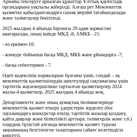
Арнайы тексеруге арналған құжаттар Ұлттық қауіпсіздік
органдарына уақтылы жіберілді. Алғаш рет Мемлекеттік
қызметке қабылданғандарға сынақ мерзімі тағайындалады
және тәлімгерлер бекітіледі.
2025 жылдың 4 айында барлығы 29 адам жұмыстан
шығарылды, оның ішінде МКД -8, АМКБ - 21:
- өз еркімен-10;
- конкурс бойынша басқа МКД, МКБ және ұйымдарға -7;
- басқа себептермен - 7.
Әдеп кодексінің нормаларын бұзғаны үшін, сондай – ақ
мемлекеттік қызметшілердің шектеулерді сақтамағаны үшін
тәртіптік жауапкершілікке тартылған қызметкерлер 2024
жылы-4 қызметкер, 2025 жылдың 4 айында жоқ.
Департаментте және оның аумақтық бөлімшелерінде
мемлекеттік қызмет өткеру үдерістерін зерделеу (бос
лауазымдарға конкурстар өткізу, тәртіптік жазалар қолдану,
қайта даярлау және біліктілікті арттыру, тәлімгерлік және т.б.)
олардың тұтастай алғанда мемлекеттік қызмет туралы
заңнаманың белгіленген талаптарына сәйкес келетіндігін
көрсетті.