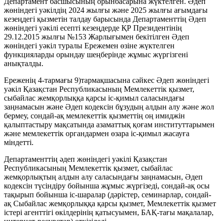
Департамент басшысының орынбасарына жүктелген. Әдеп
жөніндегі уәкілдің 2024 жылғы және 2025 жылғы ағымдағы
кезеңдегі қызметін талдау барысында Департаменттің Әдеп
жөніндегі уәкілі есепті кезеңдерде ҚР Президентінің
29.12.2015 жылғы №153 Жарлығымен бекітілген Әдеп
жөніндегі уәкіл туралы Ережемен өзіне жүктелген
функцияларды орындау шеңберінде жұмыс жүргізгені
анықталды.
Ереженің 4-тармағы 9)тармақшасына сәйкес Әдеп жөніндегі
уәкіл Қазақстан Республикасының Мемлекеттік қызмет,
сыбайлас жемқорлыққа қарсы іс-қимыл саласындағы
заңнамасын және Әдеп кодексін бұзудың алдын алу және жол
бермеу, сондай-ақ мемлекеттік қызметтің оң имиджін
қалыптастыру мақсатында азаматтық қоғам институттарымен
және мемлекеттік органдармен өзара іс-қимыл жасауға
міндетті.
Департаменттің әдеп жөніндегі уәкілі Қазақстан
Республикасының Мемлекеттік қызмет, сыбайлас
жемқорлықтың алдын алу саласындағы заңнамасын, Әдеп
кодексін түсіндіру бойынша жұмыс жүргізеді, сондай-ақ осы
тақырып бойынша іс-шаралар (дәрістер, семинарлар, сондай-
ақ Сыбайлас жемқорлыққа қарсы қызмет, Мемлекеттік қызмет
істері агенттігі өкілдерінің қатысуымен, БАҚ-тағы мақалалар,