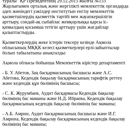
туралы" ҚР Президентінің 29.12.2015 жылғы №153
Жарлығымен орталық және жергілікті мемлекеттік органдарда
әдеп жөніндегі уәкілдер институтын енгізу мемлекеттік
қызметшілердің қызметтік тәртібі мен жауапкершілігін
арттыру, сондай-ақ сыбайлас жемқорлыққа қарсы іс-
қимылдың қосымша тетігін арттыру үшін жағдайлар
қалыптастырды.
Қызметкерлердің жеке істерін тексеру кезінде Ақмола
облысының МҚҚК келесі қызметкерлері ерлі-зайыптылар
болып табылатыны анықталды:
Ақмола облысы бойынша Мемлекеттік кірістер департаменті
- Б. У. Абетов, Заң басқармасының басшысы және А.С.
Абетова, Кедендік бақылау басқармасының тарифтік реттеу
және кедендік құн бөлімінің басшысы;
- С. К. Журумбаев, Аудит басқармасы Кедендік бақылау
бөлімінің бас маманы және Н.Д. Ибраева, Кедендік бақылау
басқармасының кедендік бақылау бөлімінің бас маманы;
- А.Б. Амрин, Аудит басқармасының басшысы және И.Г.
Амрина, Кедендік бақылау басқармасының кедендік бақылау
бөлімінің бас маманы;