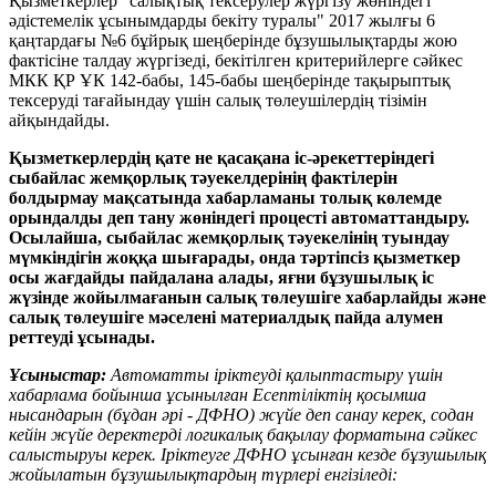
Қызметкерлер "салықтық тексерулер жүргізу жөніндегі
әдістемелік ұсынымдарды бекіту туралы" 2017 жылғы 6
қаңтардағы №6 бұйрық шеңберінде бұзушылықтарды жою
фактісіне талдау жүргізеді, бекітілген критерийлерге сәйкес
МКК ҚР ҰК 142-бабы, 145-бабы шеңберінде тақырыптық
тексеруді тағайындау үшін салық төлеушілердің тізімін
айқындайды.
Қызметкерлердің қате не қасақана іс-әрекеттеріндегі
сыбайлас жемқорлық тәуекелдерінің фактілерін
болдырмау мақсатында хабарламаны толық көлемде
орындалды деп тану жөніндегі процесті автоматтандыру.
Осылайша, сыбайлас жемқорлық тәуекелінің туындау
мүмкіндігін жоққа шығарады, онда тәртіпсіз қызметкер
осы жағдайды пайдалана алады, яғни бұзушылық іс
жүзінде жойылмағанын салық төлеушіге хабарлайды және
салық төлеушіге мәселені материалдық пайда алумен
реттеуді ұсынады.
Ұсыныстар:
Автоматты іріктеуді қалыптастыру үшін
хабарлама бойынша ұсынылған Есептіліктің қосымша
нысандарын (бұдан әрі - ДФНО) жүйе деп санау керек, содан
кейін жүйе деректерді логикалық бақылау форматына сәйкес
салыстыруы керек. Іріктеуге ДФНО ұсынған кезде бұзушылық
жойылатын бұзушылықтардың түрлері енгізіледі: