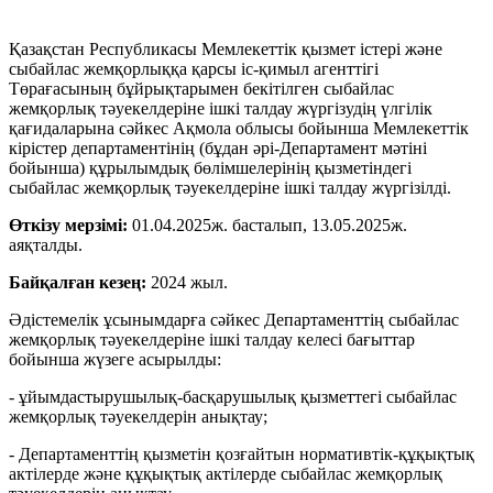
Қазақстан Республикасы Мемлекеттік қызмет істері және
сыбайлас жемқорлыққа қарсы іс-қимыл агенттігі
Төрағасының бұйрықтарымен бекітілген сыбайлас
жемқорлық тәуекелдеріне ішкі талдау жүргізудің үлгілік
қағидаларына сәйкес Ақмола облысы бойынша Мемлекеттік
кірістер департаментінің (бұдан әрі-Департамент мәтіні
бойынша) құрылымдық бөлімшелерінің қызметіндегі
сыбайлас жемқорлық тәуекелдеріне ішкі талдау жүргізілді.
Өткізу мерзімі:
01.04.2025ж. басталып, 13.05.2025ж.
аяқталды.
Байқалған кезең:
2024 жыл.
Әдістемелік ұсынымдарға сәйкес Департаменттің сыбайлас
жемқорлық тәуекелдеріне ішкі талдау келесі бағыттар
бойынша жүзеге асырылды:
- ұйымдастырушылық-басқарушылық қызметтегі сыбайлас
жемқорлық тәуекелдерін анықтау;
- Департаменттің қызметін қозғайтын нормативтік-құқықтық
актілерде және құқықтық актілерде сыбайлас жемқорлық