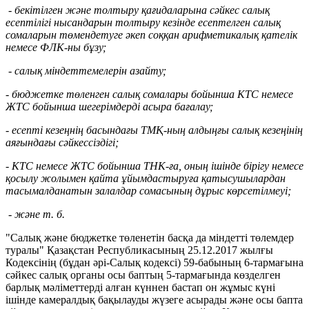
- бекітілген және толтыру қағидаларына сәйкес салық
есептілігі нысандарын толтыру кезінде есептелген салық
сомаларын төмендетуге әкеп соққан арифметикалық қателік
немесе ФЛК-ны бұзу;
- салық міндеттемелерін азайту;
- бюджетке төленген салық сомалары бойынша КТС немесе
ЖТС бойынша шегерімдерді асыра бағалау;
- есепті кезеңнің басындағы ТМҚ-ның алдыңғы салық кезеңінің
аяғындағы сәйкессіздігі;
- КТС немесе ЖТС бойынша ТНК-ға, оның ішінде бірігу немесе
қосылу жолымен қайта ұйымдастыруға қатысушылардан
тасымалданатын залалдар сомасының дұрыс көрсетілмеуі;
- және т. б.
"Салық және бюджетке төленетін басқа да міндетті төлемдер
туралы" Қазақстан Республикасының 25.12.2017 жылғы
Кодексінің (бұдан әрі-Салық кодексі) 59-бабының 6-тармағына
сәйкес салық органы осы баптың 5-тармағында көзделген
барлық мәліметтерді алған күннен бастап он жұмыс күні
ішінде камералдық бақылауды жүзеге асырады және осы бапта