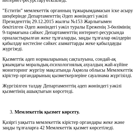
интернет-ресурстар) өткізіледі.
"Еститін" мемлекеттік органның тұжырымдамасын іске асыру
шеңберінде Департаменттің Әдеп жөніндегі уәкілі
Президенттің 29.12.2015 жылғы №153 Жарлығымен
бекітілген Әдеп жөніндегі уәкіл туралы Ереженің 3-бөлімінің
9-тармағына сәйкес Департаменттің интернет-ресурсында
орналастырылған жеке тұлғаларды, заңды тұлғалар өкілдерін
қабылдау кестесіне сәйкес азаматтарды жеке қабылдауды
жүргізеді.
Қызметтік әдеп нормаларының сақталуына, сондай-ақ
ұжымдағы моральдық-психологиялық ахуалдың жай-күйіне
мониторинг жүргізу мақсатында Ақмола облысы Мемлекеттік
кірістер органдарының қызметкерлеріне сауалнама жүргізілді.
Жүргізілген талдау Департаменттің әдеп жөніндегі уәкілі
қызметінің ашықтығын көрсетеді.
Мемлекеттік қызмет көрсету.
Қазіргі уақытта мемлекеттік кірістер органдары жеке және
заңды тұлғаларға 42 Мемлекеттік қызмет көрсетіледі.