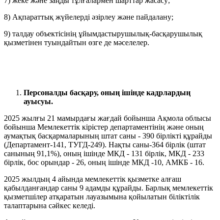
7) жеке және заңды тұлғалармен шарттар жасасу;
8) Ақпараттық жүйелерді әзірлеу және пайдалану;
9) талдау объектісінің ұйымдастырушылық-басқарушылық
қызметінен туындайтын өзге де мәселелер.
Персоналды басқару, оның ішінде кадрлардың
ауысуы
.
2025 жылғы 21 мамырдағы жағдай бойынша Ақмола облысы
бойынша Мемлекеттік кірістер департаментінің және оның
аумақтық басқармаларының штат саны - 390 бірлікті құрайды
(Департамент-141, ТУГД-249). Нақты саны-364 бірлік (штат
санының 91,1%), оның ішінде МКД - 131 бірлік, МКД - 233
бірлік, бос орындар - 26, оның ішінде МКД -10, АМКБ - 16.
2025 жылдың 4 айында мемлекеттік қызметке алғаш
қабылданғандар саны 9 адамды құрайды. Барлық мемлекеттік
қызметшілер атқаратын лауазымына қойылатын біліктілік
талаптарына сәйкес келеді.