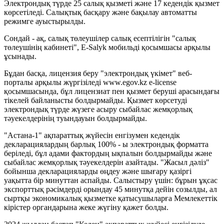
Электрондық түрде 25 салық қызметі және 17 кедендік қызмет
көрсетіледі. Салықтық басқару және бақылау автоматты
режимге ауыстырылды.
Сондай - ақ, салық төлеушілер салық есептілігін "салық
төлеушінің кабинеті", Е-Salyk мобильді қосымшасы арқылы
ұсынады.
Бұдан басқа, лицензия беру "электрондық үкімет" веб-
порталы арқылы жүргізіледі www.egov.kz e-license
қосымшасында, бұл лицензиат пен қызмет беруші арасындағы
тікелей байланысты болдырмайды. Қызмет көрсетуді
электрондық түрде жүзеге асыру сыбайлас жемқорлық
тәуекелдерінің туындауын болдырмайды.
"Астана-1" ақпараттық жүйесін енгізумен кедендік
декларациялардың барлық 100% - ы электрондық форматта
беріледі, бұл адами фактордың ықпалын болдырмайды және
сыбайлас жемқорлық тәуекелдерін азайтады. "Жасыл дәліз"
бойынша декларацияларды өңдеу және шығару қазіргі
уақытта бір минуттан аспайды. Салыстыру үшін: бұрын ұқсас
экспорттық рәсімдерді орындау 45 минутқа дейін созылды, ал
сыртқы экономикалық қызметке қатысушыларға Мемлекеттік
кірістер органдарына жеке жүгіну қажет болды.