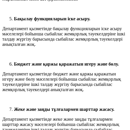
Бақылау функцияларын іске асыру.
Департамент қызметінде бақылау функцияларын іске асыру
мәселелері бойынша сыбайлас жемқорлық тәуекелдеріне ішкі
талдау жүргізу барысында сыбайлас жемқорлық тәуекелдері
анықталған жоқ.
Бюджет және қаржы қаражатын игеру және бөлу.
Департамент қызметінде бюджет және қаржы қаражатын
игеру және бөлу мәселелері бойынша сыбайлас жемқорлық
тәуекелдеріне ішкі талдау жүргізу барысында сыбайлас
жемқорлық тәуекелдері анықталған жоқ.
Жеке және заңды тұлғалармен шарттар жасасу.
Департамент қызметінде жеке және заңды тұлғалармен
шарттар жасасу мәселелері бойынша сыбайлас жемқорлық
тәуекелдеріне ішкі талдау жүргізу барысында сыбайлас