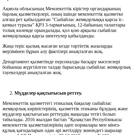
Ақмола облысының Мемлекеттік кірістер органдарының
барлық қызметкерлері, оның ішінде мемлекеттік қызметке
алғаш рет қабылданған "Сыбайлас жемқорлыққа қарсы іс-
қимыл туралы" ҚРЗ 3-тармағының, 12-бабының талаптары
толық көлемде орындалады, қол қою арқылы сыбайлас
жемқорлыққа қарсы шектеулер қабылданды.
Жаңа теріс қылық жасаған кезде тәртіптік жазаларды
мерзімінен бұрын алу фактілері анықталған жоқ.
Департамент қызметінде персоналды басқару мәселелері
бойынша жүргізілген талдау барысында сыбайлас жемқорлық
тәуекелдері анықталған жоқ.
Мүдделер қақтығысын реттеу.
Мемлекеттік қызметтегі этикалық бақылау сыбайлас
жемқорлық көріністерінің, қызметтік этиканы бұзудың және
мүдделер қақтығысын реттеудің маңызды тетігі болып
табылады. 2016 жылдан бастап "Қазақстан Республикасы
мемлекеттік қызметшілерінің әдеп нормалары мен мінез-
құлық қағидаларын одан әрі жетілдіру жөніндегі шаралар