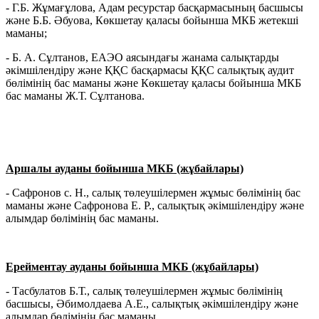
- Г.Б. Жұмағұлова, Адам ресурстар басқармасының басшысы
және Б.Б. Әбуова, Көкшетау қаласы бойынша МКБ жетекші
маманы;
- Б. А. Сұлтанов, ЕАЭО аясындағы жанама салықтарды
әкімшілендіру және ҚҚС басқармасы ҚҚС салықтық аудит
бөлімінің бас маманы және Көкшетау қаласы бойынша МКБ
бас маманы Ж.Т. Сұлтанова.
Аршалы ауданы бойынша МКБ (жұбайлары)
- Сафронов с. Н., салық төлеушілермен жұмыс бөлімінің бас
маманы және Сафронова Е. Р., салықтық әкімшілендіру және
алымдар бөлімінің бас маманы.
Ерейментау ауданы бойынша МКБ (жұбайлары)
- Тасбулатов Б.Т., салық төлеушілермен жұмыс бөлімінің
басшысы, Әбимолдаева А.Е., салықтық әкімшілендіру және
алымдар бөлімінің бас маманы.