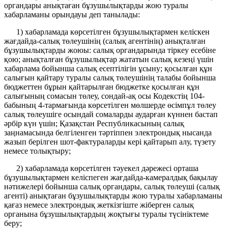
органдары анықтаған бұзушылықтарды жою туралы
хабарламаны орындауы деп танылады:
1) хабарламада көрсетілген бұзушылықтармен келіскен
жағдайда-салық төлеушінің (салық агентінің) анықталған
бұзушылықтарды жоюы: салық органдарында тіркеу есебіне
қою; анықталған бұзушылықтар жататын салық кезеңі үшін
хабарлама бойынша салық есептілігін ұсыну; қосылған құн
салығын қайтару туралы салық төлеушінің талабы бойынша
бюджеттен бұрын қайтарылған бюджетке қосылған құн
салығының сомасын төлеу, сондай-ақ осы Кодекстің 104-
бабының 4-тармағында көрсетілген мөлшерде өсімпұл төлеу
салық төлеушіге осындай сомаларды аударған күннен бастап
әрбір күн үшін; Қазақстан Республикасының салық
заңнамасында белгіленген тәртіппен электрондық нысанда
жазып берілген шот-фактураларды кері қайтарып алу, түзету
немесе толықтыру;
2) хабарламада көрсетілген тәуекел дәрежесі орташа
бұзушылықтармен келіспеген жағдайда-камералдық бақылау
нәтижелері бойынша салық органдары, салық төлеуші (салық
агенті) анықтаған бұзушылықтарды жою туралы хабарламаны
қағаз немесе электрондық жеткізгіште жіберген салық
органына бұзушылықтардың жоқтығы туралы түсініктеме
беру;