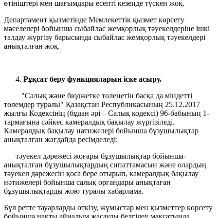
өтініштері мен шағымдары есепті кезеңде түскен жоқ.
Департамент қызметінде Мемлекеттік қызмет көрсету
мәселелері бойынша сыбайлас жемқорлық тәуекелдеріне ішкі
талдау жүргізу барысында сыбайлас жемқорлық тәуекелдері
анықталған жоқ.
Рұқсат беру функцияларын іске асыру
.
"Салық және бюджетке төленетін басқа да міндетті
төлемдер туралы" Қазақстан Республикасының 25.12.2017
жылғы Кодексінің (бұдан әрі – Салық кодексі) 96-бабының 1-
тармағына сәйкес камералдық бақылау жүргізіледі.
Камералдық бақылау нәтижелері бойынша бұзушылықтар
анықталған жағдайда ресімделеді:
тәуекел дәрежесі жоғары бұзушылықтар бойынша-
анықталған бұзушылықтардың сипаттамасын және олардың
тәуекел дәрежесін қоса бере отырып, камералдық бақылау
нәтижелері бойынша салық органдары анықтаған
бұзушылықтарды жою туралы хабарлама.
Бұл ретте тауарларды өткізу, жұмыстар мен қызметтер көрсету
бойынша нақты айналым жасауды белгілеу мақсатында