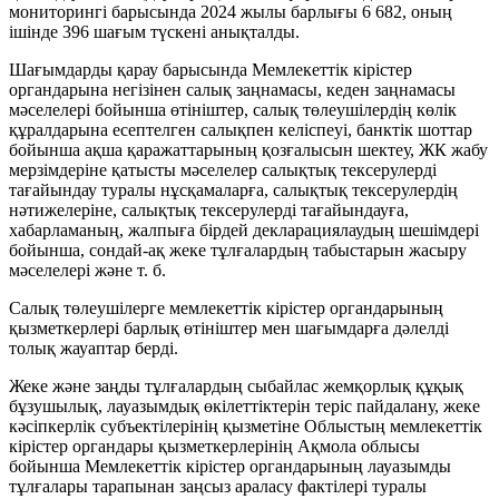
мониторингі барысында 2024 жылы барлығы 6 682, оның
ішінде 396 шағым түскені анықталды.
Шағымдарды қарау барысында Мемлекеттік кірістер
органдарына негізінен салық заңнамасы, кеден заңнамасы
мәселелері бойынша өтініштер, салық төлеушілердің көлік
құралдарына есептелген салықпен келіспеуі, банктік шоттар
бойынша ақша қаражаттарының қозғалысын шектеу, ЖК жабу
мерзімдеріне қатысты мәселелер салықтық тексерулерді
тағайындау туралы нұсқамаларға, салықтық тексерулердің
нәтижелеріне, салықтық тексерулерді тағайындауға,
хабарламаның, жалпыға бірдей декларациялаудың шешімдері
бойынша, сондай-ақ жеке тұлғалардың табыстарын жасыру
мәселелері және т. б.
Салық төлеушілерге мемлекеттік кірістер органдарының
қызметкерлері барлық өтініштер мен шағымдарға дәлелді
толық жауаптар берді.
Жеке және заңды тұлғалардың сыбайлас жемқорлық құқық
бұзушылық, лауазымдық өкілеттіктерін теріс пайдалану, жеке
кәсіпкерлік субъектілерінің қызметіне Облыстың мемлекеттік
кірістер органдары қызметкерлерінің Ақмола облысы
бойынша Мемлекеттік кірістер органдарының лауазымды
тұлғалары тарапынан заңсыз араласу фактілері туралы