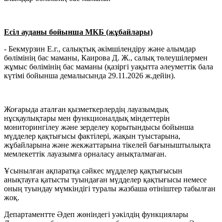
Есіл ауданы бойынша МКБ (жұбайлары)
- Бекмурзин Е.г., салықтық әкімшілендіру және алымдар
бөлімінің бас маманы, Каирова Д. Ж., салық төлеушілермен
жұмыс бөлімінің бас маманы (қазіргі уақытта әлеуметтік бала
күтімі бойынша демалысында 29.11.2026 ж.дейін).
Жоғарыда аталған қызметкерлердің лауазымдық
нұсқаулықтары мен функционалдық міндеттерін
мониторингілеу және зерделеу қорытындысы бойынша
мүдделер қақтығысы фактілері, жақын туыстарына,
жұбайларына және жекжаттарына тікелей бағыныштылықта
мемлекеттік лауазымға орналасу анықталмаған.
Ұсынылған ақпаратқа сәйкес мүдделер қақтығысын
анықтауға қатысты туындаған мүдделер қақтығысы немесе
оның туындау мүмкіндігі туралы жазбаша өтініштер табылған
жоқ.
Департаментте Әдеп жөніндегі уәкілдің функциялары