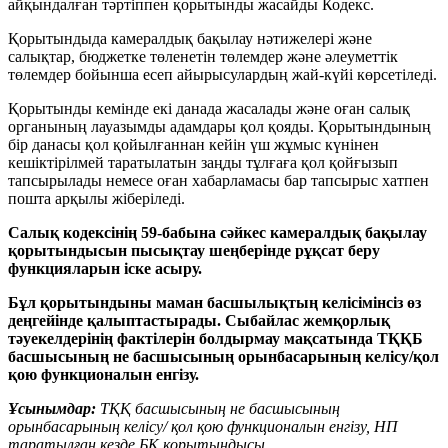
айқындалған тәртіппен қорытынды жасайды Кодекс.
Қорытындыда камералдық бақылау нәтижелері және
салықтар, бюджетке төленетін төлемдер және әлеуметтік
төлемдер бойынша есеп айырысулардың жай-күйі көрсетіледі.
Қорытынды кемінде екі данада жасалады және оған салық
органының лауазымды адамдары қол қояды. Қорытындының
бір данасы қол қойылғаннан кейін үш жұмыс күнінен
кешіктірілмей таратылатын заңды тұлғаға қол қойғызып
тапсырылады немесе оған хабарламасы бар тапсырыс хатпен
пошта арқылы жіберіледі.
Салық кодексінің 59-бабына сәйкес камералдық бақылау
қорытындысын пысықтау шеңберінде рұқсат беру
функцияларын іске асыру.
Бұл қорытындыны маман басшылықтың келісімінсіз өз
деңгейінде қалыптастырады. Сыбайлас жемқорлық
тәуекелдерінің фактілерін болдырмау мақсатында ТҚҚБ
басшысының не басшысының орынбасарының келісу/қол
қою функционалын енгізу.
Ұсынымдар:
ТҚҚ басшысының не басшысының
орынбасарының келісу/ қол қою функционалын енгізу, НП
таратылған кезде БК қорытындысы.