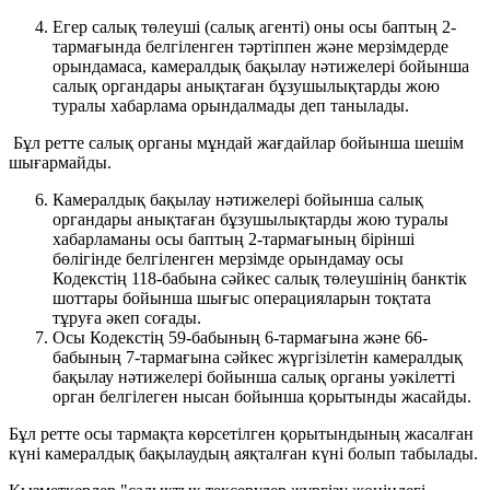
Егер салық төлеуші (салық агенті) оны осы баптың 2-
тармағында белгіленген тәртіппен және мерзімдерде
орындамаса, камералдық бақылау нәтижелері бойынша
салық органдары анықтаған бұзушылықтарды жою
туралы хабарлама орындалмады деп танылады.
Бұл ретте салық органы мұндай жағдайлар бойынша шешім
шығармайды.
Камералдық бақылау нәтижелері бойынша салық
органдары анықтаған бұзушылықтарды жою туралы
хабарламаны осы баптың 2-тармағының бірінші
бөлігінде белгіленген мерзімде орындамау осы
Кодекстің 118-бабына сәйкес салық төлеушінің банктік
шоттары бойынша шығыс операцияларын тоқтата
тұруға әкеп соғады.
Осы Кодекстің 59-бабының 6-тармағына және 66-
бабының 7-тармағына сәйкес жүргізілетін камералдық
бақылау нәтижелері бойынша салық органы уәкілетті
орган белгілеген нысан бойынша қорытынды жасайды.
Бұл ретте осы тармақта көрсетілген қорытындының жасалған
күні камералдық бақылаудың аяқталған күні болып табылады.