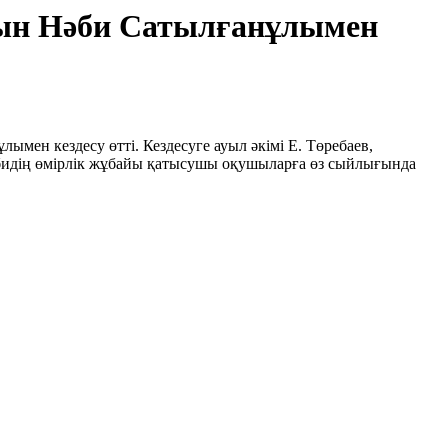
қын Нәби Сатылғанұлымен
мен кездесу өтті. Кездесуге ауыл әкімі Е. Төребаев,
 бидің өмірлік жұбайы қатысушы оқушыларға өз сыйлығында