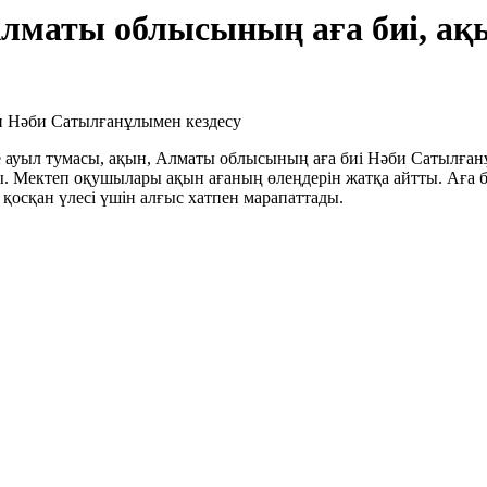
лматы облысының аға биі, а
ауыл тумасы, ақын, Алматы облысының аға биі Нәби Сатылғанұлы
ты. Мектеп оқушылары ақын ағаның өлеңдерін жатқа айтты. Аға
 қосқан үлесі үшін алғыс хатпен марапаттады.