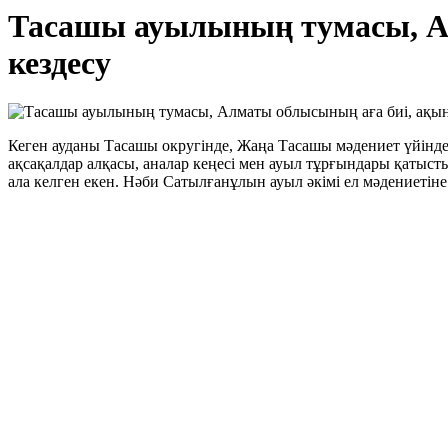
Тасашы ауылының тумасы, А
кездесу
Кеген ауданы Тасашы округінде, Жаңа Тасашы мәдениет үйінде 
ақсақалдар алқасы, аналар кеңесі мен ауыл тұрғындары қатыс
ала келген екен. Нәби Сатылғанұлын ауыл әкімі ел мәдениетіне