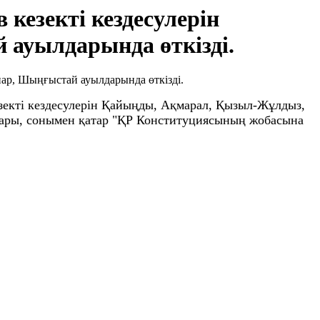
кезекті кездесулерін
ауылдарында өткізді.
зекті кездесулерін Қайыңды, Ақмарал, Қызыл-Жұлдыз,
лары, сонымен қатар "ҚР Конституциясының жобасына