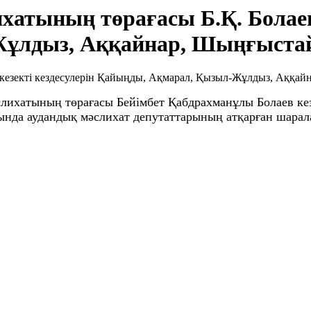
хатының төрағасы Б.Қ. Болаев 
лдыз, Аққайнар, Шыңғыстай 
слихатының төрағасы Бейімбет Қабдрахманұлы Болаев ке
ында аудандық мәслихат депутаттарының атқарған шара