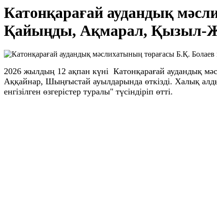
Катонқарағай аудандық мәсли
Қайыңды, Ақмарал, Қызыл-Жұ
2026 жылдың 12 ақпан күні Катонқарағай аудандық мә
Аққайнар, Шыңғыстай ауылдарында өткізді. Халық алд
енгізілген өзгерістер туралы" түсіндіріп өтті.