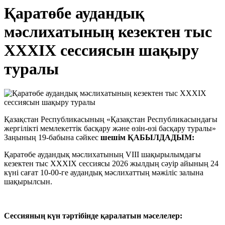
Қаратөбе аудандық
мәслихатының кезектен тыс
ХХХІХ сессиясын шақыру
туралы
Қазақстан Республикасының «Қазақстан Республикасындағы
жергілікті мемлекеттік басқару және өзін-өзі басқару туралы»
Заңының 19-бабына сәйкес
шешім ҚАБЫЛДАДЫМ:
Қаратөбе аудандық мәслихатының VIІІ шақырылымдағы
кезектен тыс ХХХІХ сессиясы 2026 жылдың сәуір айының 24
күні сағат 10-00-ге аудандық мәслихаттың мәжіліс залына
шақырылсын.
Сессияның күн тәртібінде қаралатын мәселелер: