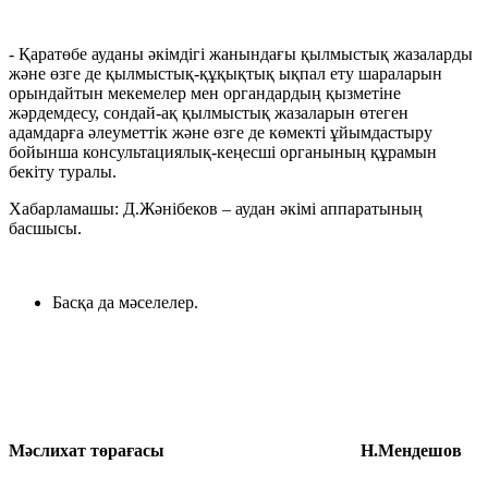
- Қаратөбе ауданы әкімдігі жанындағы қылмыстық жазаларды
және өзге де қылмыстық-құқықтық ықпал ету шараларын
орындайтын мекемелер мен органдардың қызметіне
жәрдемдесу, сондай-ақ қылмыстық жазаларын өтеген
адамдарға әлеуметтік және өзге де көмекті ұйымдастыру
бойынша консультациялық-кеңесші органының құрамын
бекіту туралы.
Хабарламашы: Д.Жәнібеков – аудан әкімі аппаратының
басшысы.
Басқа да мәселелер.
Мәслихат төрағасы Н.Мендешов