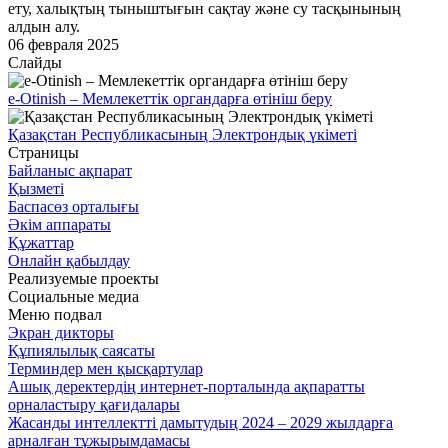
ету, халықтың тыныштығын сақтау және су тасқынының
алдын алу.
06 февраля 2025
Слайды
e-Otinish – Мемлекеттік органдарға өтініш беру
Қазақстан Республикасының Электрондық үкіметі
Страницы
Байланыс ақпарат
Қызметі
Баспасөз орталығы
Әкім аппараты
Құжаттар
Онлайн қабылдау
Реализуемые проекты
Социальные медиа
Меню подвал
Экран дикторы
Құпиялылық саясаты
Терминдер мен қысқартулар
Ашық деректердің интернет-порталында ақпаратты
орналастыру қағидалары
Жасанды интеллектті дамытудың 2024 – 2029 жылдарға
арналған тұжырымдамасы