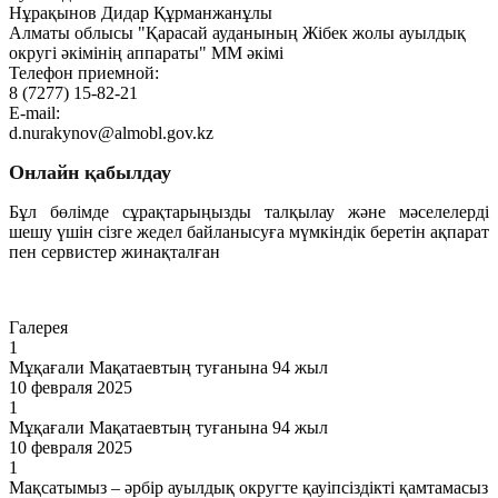
Нұрақынов Дидар Құрманжанұлы
Алматы облысы "Қарасай ауданының Жібек жолы ауылдық
округі әкімінің аппараты" ММ әкімі
Телефон приемной:
8 (7277) 15-82-21
E-mail:
d.nurakynov@almobl.gov.kz
Онлайн қабылдау
Бұл бөлімде сұрақтарыңызды талқылау және мәселелерді
шешу үшін сізге жедел байланысуға мүмкіндік беретін ақпарат
пен сервистер жинақталған
Өту
Галерея
1
Мұқағали Мақатаевтың туғанына 94 жыл
10 февраля 2025
1
Мұқағали Мақатаевтың туғанына 94 жыл
10 февраля 2025
1
Мақсатымыз – әрбір ауылдық округте қауіпсіздікті қамтамасыз