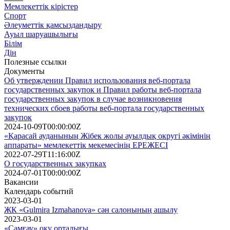
Мемлекеттік кірістер
Спорт
Әлеуметтік қамсыздандыру
Ауыл шаруашылығы
Білім
Дін
Полезные ссылки
Документы
Об утверждении Правил использования веб-портала
государственных закупок и Правил работы веб-портала
государственных закупок в случае возникновения
технических сбоев работы веб-портала государственных
закупок
2024-10-09T00:00:00Z
«Қарасай ауданының Жібек жолы ауылдық округі әкімінің
аппараты» мемлекеттік мекемесінің ЕРЕЖЕСІ
2022-07-29T11:16:00Z
О государственных закупках
2024-07-01T00:00:00Z
Вакансии
Календарь событий
2023-03-01
ЖК «Gulmira Izmahanova» сән салонының ашылу
2023-03-01
«Самғау» оқу орталығы