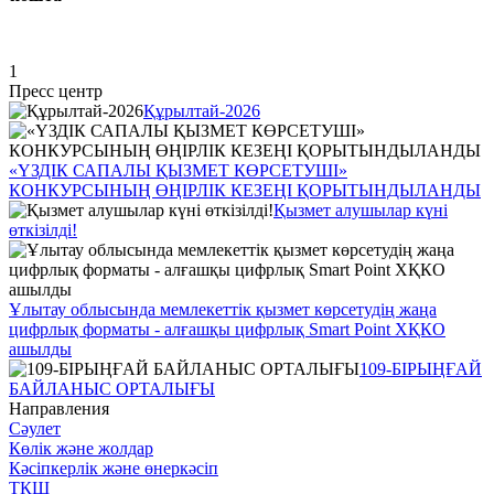
1
Пресс центр
Құрылтай-2026
«ҮЗДІК САПАЛЫ ҚЫЗМЕТ КӨРСЕТУШІ»
КОНКУРСЫНЫҢ ӨҢІРЛІК КЕЗЕҢІ ҚОРЫТЫНДЫЛАНДЫ
Қызмет алушылар күні
өткізілді!
Ұлытау облысында мемлекеттік қызмет көрсетудің жаңа
цифрлық форматы - алғашқы цифрлық Smart Point ХҚКО
ашылды
109-БІРЫҢҒАЙ
БАЙЛАНЫС ОРТАЛЫҒЫ
Направления
Сәулет
Көлік және жолдар
Кәсіпкерлік және өнеркәсіп
ТКШ