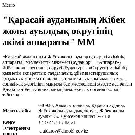
Меню
"Қарасай ауданының Жібек
жолы ауылдық округінің
әкімі аппараты" ММ
«Қарасай ауданының Жібек жолы ауылдық округі әкімінің
аппараты» мемлекеттік мекемесі (бұдан әрі – «Аппарат»)
Жібек жолы ауылдық округі (бұдан әрі – «Округ») әкiмінiң
қызметiн ақпараттық-талдамалық, ұйымдастырушылық-
құқықтық және материалдық-техникалық қамтамасыз етуді,
сондай-ақ жергiлiктi маңызы бар мәселелердi жүзеге асыратын
Қазақстан Республикасының мемлекеттік органы болып
табылады.
040930, Алматы облысы, Қарасай ауданы,
Мекен-жайы
Жібек жолы ауылдық округі, Жібек жолы
ауылы, Ж. Дүйсеков көшесі № 41 а
Кеңсе
+7 (7277) 15-82-21
Электронды
a.aidarov@almobl.gov.kz
пошта