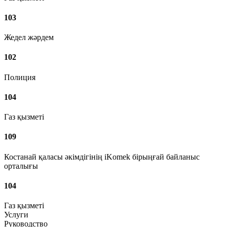
103
Жедел жәрдем
102
Полиция
104
Газ қызметі
109
Костанай қаласы әкімдігінің iKomek бірыңғай байланыс
орталығы
104
Газ қызметі
Услуги
Руководство