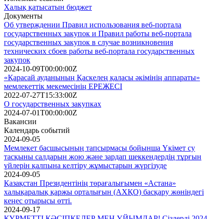
Халық қатысатын бюджет
Документы
Об утверждении Правил использования веб-портала
государственных закупок и Правил работы веб-портала
государственных закупок в случае возникновения
технических сбоев работы веб-портала государственных
закупок
2024-10-09T00:00:00Z
«Қарасай ауданының Қаскелең қаласы әкімінің аппараты»
мемлекеттік мекемесінің ЕРЕЖЕСІ
2022-07-27T15:33:00Z
О государственных закупках
2024-07-01T00:00:00Z
Вакансии
Календарь событий
2024-09-05
Мемлекет басшысының тапсырмасы бойынша Үкімет су
тасқыны салдарын жою және зардап шеккендердің тұрғын
үйлерін қалпына келтіру жұмыстарын жүргізуде
2024-09-05
Қазақстан Президентінің төрағалығымен «Астана»
халықаралық қаржы орталығын (АХҚО) басқару жөніндегі
кеңес отырысы өтті.
2024-09-17
ҚҰРМЕТТІ КӘСІПКЕЛЕР МЕН ҰЙЫМДАР! Сіздерді 2024