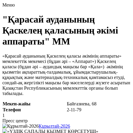
Меню
"Қарасай ауданының
Қаскелең қаласының әкімі
аппараты" ММ
«Қарасай ауданының Қаскелең қаласы әкімінің аппараты»
мемлекеттік мекемесі (бұдан әрі – «Аппарат») Қаскелең
қаласы (бұдан әрі – аудандық маңызы бар «Қала») әкiмінiң
қызметiн ақпараттық-талдамалық, ұйымдастырушылық-
құқықтық және материалдық-техникалық қамтамасыз етуді,
сондай-ақ жергiлiктi маңызы бар мәселелердi жүзеге асыратын
Қазақстан Республикасының мемлекеттік органы болып
табылады.
Мекен-жайы
Байғазиева, 68
Телефон
2-11-79
1
Пресс центр
Құрылтай-2026