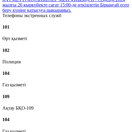
жылғы 26 қыркүйекте сағат 15:00-де өткізілетін Бірыңғай есеп
беру күніне қатысуға шақырамыз.
Телефоны экстренных служб
101
Өрт қызметі
102
Полиция
104
Газ қызметі
109
Ақтау БҚО-109
104
Газ қызметі