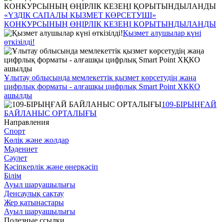
«ҮЗДІК САПАЛЫ ҚЫЗМЕТ КӨРСЕТУШІ»
КОНКУРСЫНЫҢ ӨҢІРЛІК КЕЗЕҢІ ҚОРЫТЫНДЫЛАНДЫ
Қызмет алушылар күні
өткізілді!
Ұлытау облысында мемлекеттік қызмет көрсетудің жаңа
цифрлық форматы - алғашқы цифрлық Smart Point ХҚКО
ашылды
109-БІРЫҢҒАЙ
БАЙЛАНЫС ОРТАЛЫҒЫ
Направления
Спорт
Көлік және жолдар
Мәдениет
Сәулет
Кәсіпкерлік және өнеркәсіп
Білім
Ауыл шаруашылығы
Денсаулық сақтау
Жер қатынастары
Ауыл шаруашылығы
Полезные ссылки