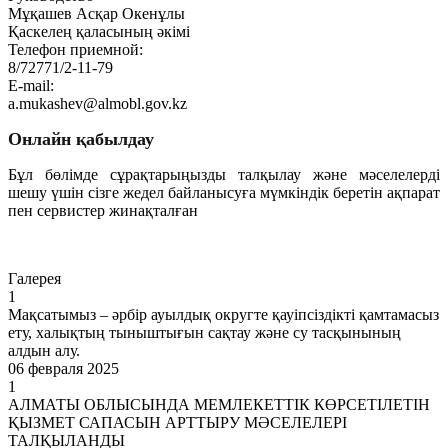
Мұқашев Асқар Окенұлы
Қаскелең қаласының әкімі
Телефон приемной:
8/72771/2-11-79
E-mail:
a.mukashev@almobl.gov.kz
Онлайн қабылдау
Бұл бөлімде сұрақтарыңызды талқылау және мәселелерді
шешу үшін сізге жедел байланысуға мүмкіндік беретін ақпарат
пен сервистер жинақталған
Өту
Галерея
1
Мақсатымыз – әрбір ауылдық округте қауіпсіздікті қамтамасыз
ету, халықтың тыныштығын сақтау және су тасқынының
алдын алу.
06 февраля 2025
1
АЛМАТЫ ОБЛЫСЫНДА МЕМЛЕКЕТТІК КӨРСЕТІЛЕТІН
ҚЫЗМЕТ САПАСЫН АРТТЫРУ МӘСЕЛЕЛЕРІ
ТАЛҚЫЛАНДЫ