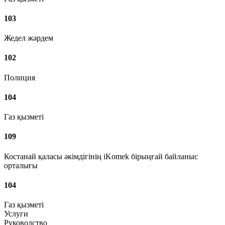
103
Жедел жәрдем
102
Полиция
104
Газ қызметі
109
Костанай қаласы әкімдігінің iKomek бірыңғай байланыс
орталығы
104
Газ қызметі
Услуги
Руководство