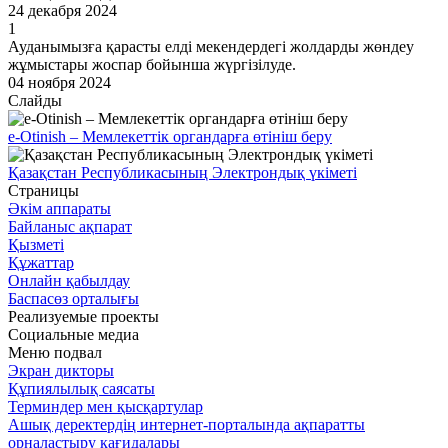
24 декабря 2024
1
Ауданымызға қарасты елді мекендердегі жолдарды жөндеу
жұмыстары жоспар бойынша жүргізілуде.
04 ноября 2024
Слайды
e-Otinish – Мемлекеттік органдарға өтініш беру
Қазақстан Республикасының Электрондық үкіметі
Страницы
Әкім аппараты
Байланыс ақпарат
Қызметі
Құжаттар
Онлайн қабылдау
Баспасөз орталығы
Реализуемые проекты
Социальные медиа
Меню подвал
Экран дикторы
Құпиялылық саясаты
Терминдер мен қысқартулар
Ашық деректердің интернет-порталында ақпаратты
орналастыру қағидалары