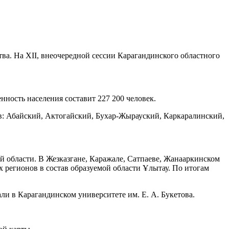
тва. На XII, внеочередной сессии Карагандинского областного
ность населения составит 227 200 человек.
ов: Абайский, Актогайский, Бухар-Жырауский, Каркаралинский,
й области. В Жезказгане, Каражале, Сатпаеве, Жанааркинском
 регионов в состав образуемой области Ұлытау. По итогам
ли в Карагандинском университете им. Е. А. Букетова.