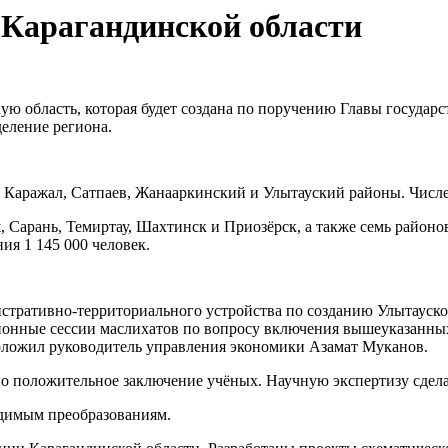
 Карагандинской области
ую область, которая будет создана по поручению Главы государс
еление региона.
 Каражал, Сатпаев, Жанааркинский и Улытауский районы. Числен
, Сарань, Темиртау, Шахтинск и Приозёрск, а также семь район
я 1 145 000 человек.
истративно-территориального устройства по созданию Улытауско
йонные сессии маслихатов по вопросу включения вышеуказанных
оложил руководитель управления экономики Азамат Муканов.
но положительное заключение учёных. Научную экспертизу сдела
димым преобразованиям.