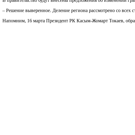
В правительство будут внесены предложения об изменении гра
– Решение выверенное. Деление региона рассмотрено со всех 
Напомним, 16 марта Президент РК Касым-Жомарт Токаев, обращ