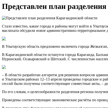
Представлен план разделения
Стало известно, какие города и районы могут войти в Улытауск
маслихата обсудили новое административно-территориальное д
В Улытаускую область предложено включить города Жезказган,
В Карагандинской области останутся города Караганда, Балхаш
Нуринский, Осакаровский и Шетский. С численностью населени
– В области разработан алгоритм для решения вопросов админ
и Улытауском районах 12–13 апреля проведены городские и ра
сессий были получены соответствующие совместные акты, – д
По его словам, о целесообразности разделения региона получе
Проведены соответствующие экономические расчёты по прово