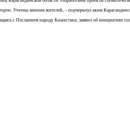
ниц Карагандинской области. Разработаны проекты схематическ
сторон. Учтены мнения жителей, – подчеркнул аким Карагандин
аясь с Посланием народу Казахстана, заявил об инициативе соз