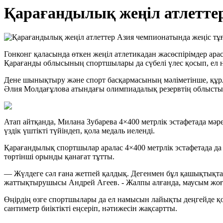
Қарағандылық жеңіл атлеттер
Гонконг қаласында өткен жеңіл атлетикадан жасөспірімдер ар
Қарағанды облысының спортшылары да сүбелі үлес қосып, ел н
Дене шынықтыру және спорт басқармасының мәліметінше, құрл
Әлия Молдағұлова атындағы олимпиадалық резервтің облыстық
Атап айтқанда, Милана Зубарева 4×400 метрлік эстафетада мәр
үздік үштікті түйіндеп, қола медаль иеленді.
Қарағандылық спортшылар аралас 4×400 метрлік эстафетада да
төртінші орынды қанағат тұтты.
— Жүлдеге сәл ғана жетпей қалдық. Дегенмен бұл қашықтықта 
жаттықтырушысы Андрей Агеев. - Жалпы алғанда, маусым жоға
Өңірдің өзге спортшылары да ел намысын лайықты деңгейде қор
сантиметр биіктікті еңсеріп, нәтижесін жақсартты.