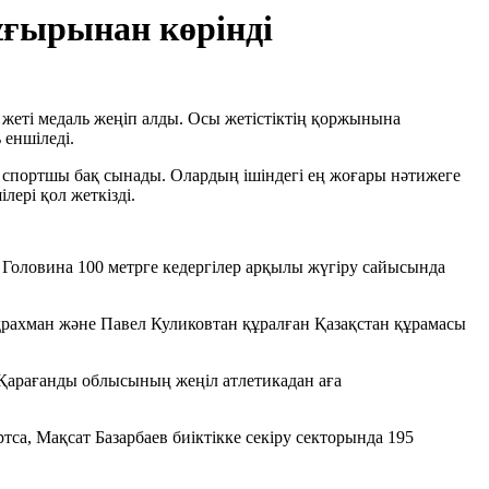
ұғырынан көрінді
жеті медаль жеңіп алды. Осы жетістіктің қоржынына
 еншіледі.
 спортшы бақ сынады. Олардың ішіндегі ең жоғары нәтижеге
ері қол жеткізді.
а Головина 100 метрге кедергілер арқылы жүгіру сайысында
драхман және Павел Куликовтан құралған Қазақстан құрамасы
 Қарағанды облысының жеңіл атлетикадан аға
а, Мақсат Базарбаев биіктікке секіру секторында 195