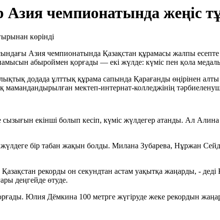
 Азия чемпионатында жеңіс т
асындағы Азия чемпионатында Қазақстан құрамасы жалпы есепте 
амысын абыроймен қорғады — екі жүлде: күміс пен қола медаль
ықтық додада ұлттық құрама сапында Қарағанды өңірінен алты
 мамандандырылған мектеп-интернат-колледжінің тәрбиеленушіл
е сызығын екінші болып кесіп, күміс жүлдегер атанды. Ал Алин
 жүлдеге бір табан жақын болды. Милана Зубарева, Нұржан Сей
Қазақстан рекорды он секундтан астам уақытқа жаңарды, - деді
ры деңгейде өтуде.
ғады. Юлия Дёмкина 100 метрге жүгіруде жеке рекордын жаңартс