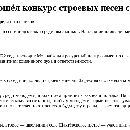
ошёл конкурс строевых песен 
есен и подготовки среди школьников. На главной площади райо
2022 года проводит Молодёжный ресурсный центр совместно с р
развитием командного духа и ответственности.
команд и исполняли строевые песни. За результат отвечали ко
 среди молодёжи, продвигаем принципы закона и порядка. Наша
иотическому воспитанию, чтобы у молодёжи формировалось уваж
акон и ответственно относится к будущему страны, — отметил д
нды, второе — школьники села Шахтёрского, третье — участники