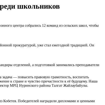
среди школьников
нного центра собрались 12 команд из сельских школ, чтобы
айонной прокуратурой, уже стал ежегодной традицией. Он
мандиры отделений, а подготовкой занимались преподаватели
 задача — повысить правовую грамотность, воспитать
ение к стране и чувство причастности к её будущему. Наша
иректор МРЦ Нуринского района Талгат Жайлаубайулы.
 из Кобетея. Победителей наградили дипломами и ценными