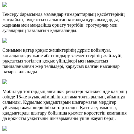
Тексеру барысында мамандар ғимараттардың қасбеттерінің
жағдайын, рұқсатсыз салынған қосалқы құрылымдарды,
жарнама мен маңдайша орнату тәртібін, тротуарлар мен
аулалардың тазалығын қадағалайды.
Сонымен қатар қоқыс жәшіктерінің дұрыс қойылуы,
көгалдандыру және абаттандыру элементтерінің жай-күйі,
рұқсатсыз төгілген қоқыс үйінділері мен мақсатсыз
пайдаланылған жер телімдері, қараусыз қалған нысандар
назарға алынады.
Мобильді топтардың алғашқы рейдтері нәтижесінде қазірдің
өзінде 15-ке жуық әкімшілік хаттама толтырылып, айыппұл
салынды. Құрылыс қалдықтарын шығармаған мердігер
ұйымдар жауапкершілікке тартылды. Қатты тұрмыстық
қалдықтарды шығару бойынша қызмет көрсететін компания
да қоқысты уақытылы шығармағаны үшін жауап берді.