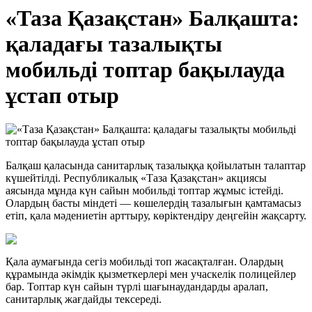
«Таза Қазақстан» Балқашта:
қаладағы тазалықты
мобильді топтар бақылауда
ұстап отыр
Балқаш қаласында санитарлық тазалыққа қойылатын талаптар
күшейтілді. Республикалық «Таза Қазақстан» акциясы
аясында мұнда күн сайын мобильді топтар жұмыс істейді.
Олардың басты міндеті — көшелердің тазалығын қамтамасыз
етіп, қала мәдениетін арттыру, көріктендіру деңгейін жақсарту.
Қала аумағында сегіз мобильді топ жасақталған. Олардың
құрамында әкімдік қызметкерлері мен учаскелік полицейлер
бар. Топтар күн сайын түрлі шағынаудандарды аралап,
санитарлық жағдайды тексереді.