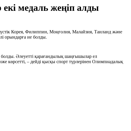
екі медаль жеңіп алды
түстік Корея, Филиппин, Моңғолия, Малайзия, Таиланд және
лі орындарға ие болды.
ие болды. Әлеуетті қарағандылық шаңғышылар ел
тиже көрсетті, – дейді қысқы спорт түрлерінен Олимпиадалық