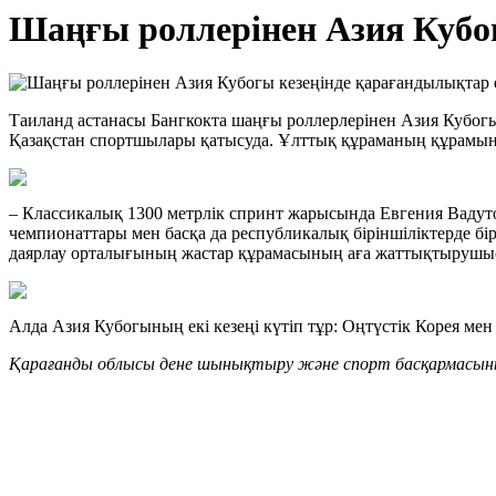
Шаңғы роллерінен Азия Кубог
Таиланд астанасы Бангкокта шаңғы роллерлерінен Азия Кубогы
Қазақстан спортшылары қатысуда. Ұлттық құраманың құрамында
– Классикалық 1300 метрлік спринт жарысында Евгения Вадуто
чемпионаттары мен басқа да республикалық біріншіліктерде бі
даярлау орталығының жастар құрамасының аға жаттықтыруш
Алда Азия Кубогының екі кезеңі күтіп тұр: Оңтүстік Корея ме
Қарағанды облысы дене шынықтыру және спорт басқармасыны