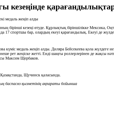
ы кезеңінде қарағандылықтар 
ның бірінші кезеңі өтуде. Құрлықтық біріншілікке Мексика, Оң
 17 спортшы бар, олардың екеуі қарағандылық. Екеуі де жүлде
ва күміс медаль жеңіп алды. Диляра Бейсекеева қола жүлдеге 
рнеше рет жеңіске жетті. Енді шаңғы роллерлерінен де жақсы нә
ысы Максим Щербаков.
н Қазақстанда, Щучинск қаласында.
ң баспасөз қызметінің ақпараты бойынша