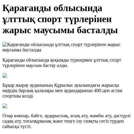
Қарағанды облысында
ұлттық спорт түрлерінен
жарыс маусымы басталды
Қарағанды облысында ауқымды турнирмен ұлттық спорт
түрлерінен маусым бастау алды.
Бұқар жырау ауданының Құрылыс ауылындағы жарысқа
өңірдің барлық қалалары мен аудандарынан 400-ден астам
спортшы келді.
Олар көкпар, бәйге, аударыспақ, асық ату, жамбы ату, дәстүрлі
садақ ату, тоғызқұмалақ және теңге ілу сияқты сегіз түрден
сайысқа түсті.