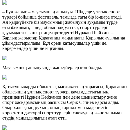
– Бұл жарыс – маусымның ашылуы. Шілдеде ұлттық спорт
түрлері бойынша фестиваль, тамызда тағы бір іс-шара өтеді.
Ал қыркүйекте біз маусымның жабылуын ауқымды түрде
өткізбекшіміз, – деді облыстық ұлттық спорт түрлері
қауымдастығының вице-президенті Нұржан Шайхин. –
Барлық жарыстар Қарағанды маңындағы Құрылыс ауылында
ұйымдастырылады. Бұл орын қатысушылар үшін де,
көрермендер үшін де ыңғайлы.
Маусымның ашылуында жанкүйерлер көп болды.
Қатысушыларды облыстық мәслихаттың төрағасы, Қарағанды
облысының ұлттық спорт түрлері қауымдастығының
президенті Нұркен Көбжанов пен дене шынықтыру және
спорт басқармасының басшысы Серік Сәпиев қарсы алды.
Олар халықтың рухын, оның тарихы мен мәдениетін
көрсететін дәстүрлі спорт түрлерін сақтаудың және танымал
етудің маңыздылығын атап өтті.