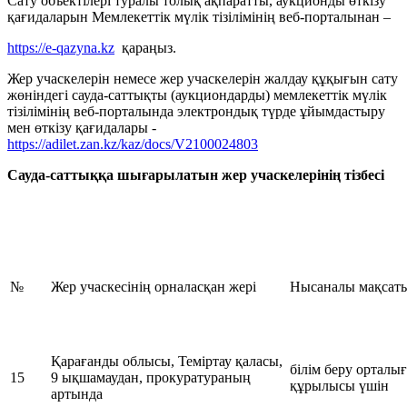
Сату объектілері туралы толық ақпаратты, аукционды өткізу
қағидаларын Мемлекеттік мүлік тізілімінің веб-порталынан –
https://e-qazyna.kz
қараңыз.
Жер учаскелерін немесе жер учаскелерін жалдау құқығын сату
жөніндегі сауда-саттықты (аукциондарды) мемлекеттік мүлік
тізілімінің веб-порталында электрондық түрде ұйымдастыру
мен өткізу қағидалары -
https://adilet.zan.kz/kaz/docs/V2100024803
Сауда-саттыққа шығарылатын жер учаскелерінің тізбесі
№
Жер учаскесінің орналасқан жері
Нысаналы мақсат
Қарағанды облысы, Теміртау қаласы,
білім беру ортал
15
9 ықшамаудан, прокуратураның
құрылысы үшін
артында