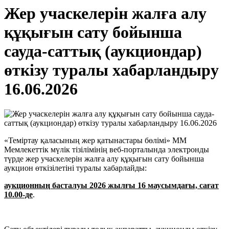
Жер учаскелерін жалға алу
құқығын сату бойынша
сауда-саттық (аукциондар)
өткізу туралы хабарландыру
16.06.2026
«Теміртау қаласының жер қатынастары бөлімі» ММ
Мемлекеттік мүлік тізілімінің веб-порталында электронды
түрде жер учаскелерін жалға алу құқығын сату бойынша
аукцион өткізілетіні туралы хабарлайды:
аукционның басталуы 2026 жылғы 16 маусымдағы, сағат
10.00-де
.