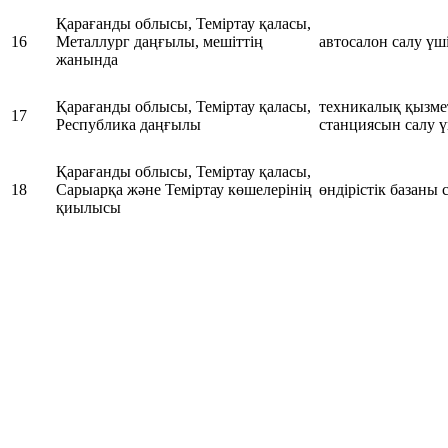
Қарағанды облысы, Теміртау қаласы,
16
Металлург даңғылы, мешіттің
автосалон салу үш
жанында
Қарағанды облысы, Теміртау қаласы,
техникалық қызме
17
Республика даңғылы
станциясын салу 
Қарағанды облысы, Теміртау қаласы,
18
Сарыарқа және Теміртау көшелерінің
өндірістік базаны 
қиылысы