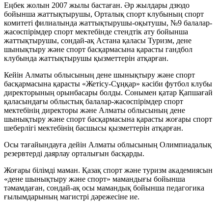
Еңбек жолын 2007 жылы бастаған. Әр жылдары дзюдо
бойынша жаттықтырушы, Орталық спорт клубының спорт
комитеті филиалында жаттықтырушы-оқытушы, №9 балалар-
жасөспірімдер спорт мектебінде стендтік ату бойынша
жаттықтырушы, сондай-ақ Астана қаласы Туризм, дене
шынықтыру және спорт басқармасына қарасты гандбол
клубында жаттықтырушы қызметтерін атқарған.
Кейін Алматы облысының дене шынықтыру және спорт
басқармасына қарасты «Жетісу-Сұңқар» кәсіби футбол клубы
директорының орынбасары болды. Сонымен қатар Қапшағай
қаласындағы облыстық балалар-жасөспірімдер спорт
мектебінің директоры және Алматы облысының дене
шынықтыру және спорт басқармасына қарасты жоғары спорт
шеберлігі мектебінің басшысы қызметтерін атқарған.
Осы тағайындауға дейін Алматы облысының Олимпиадалық
резервтерді даярлау орталығын басқарды.
Жоғары білімді маман. Қазақ спорт және туризм академиясын
«дене шынықтыру және спорт» мамандығы бойынша
тәмамдаған, сондай-ақ осы мамандық бойынша педагогика
ғылымдарының магистрі дәрежесіне ие.