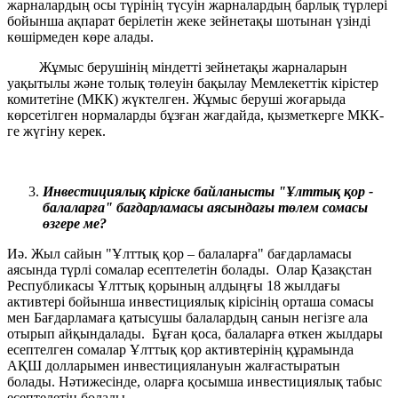
жарналардың осы түрінің түсуін жарналардың барлық түрлері
бойынша ақпарат берілетін жеке зейнетақы шотынан үзінді
көшірмеден көре алады.
Жұмыс берушінің міндетті зейнетақы жарналарын
уақытылы және толық төлеуін бақылау Мемлекеттік кірістер
комитетіне (МКК) жүктелген. Жұмыс беруші жоғарыда
көрсетілген нормаларды бұзған жағдайда, қызметкерге МКК-
ге жүгіну керек.
Инвестициялық кіріске байланысты "Ұлттық қор -
балаларға" бағдарламасы аясындағы төлем сомасы
өзгере ме?
Иә. Жыл сайын "Ұлттық қор – балаларға" бағдарламасы
аясында түрлі сомалар есептелетін болады. Олар Қазақстан
Республикасы Ұлттық қорының алдыңғы 18 жылдағы
активтері бойынша инвестициялық кірісінің орташа сомасы
мен Бағдарламаға қатысушы балалардың санын негізге ала
отырып айқындалады. Бұған қоса, балаларға өткен жылдары
есептелген сомалар Ұлттық қор активтерінің құрамында
АҚШ долларымен инвестициялануын жалғастыратын
болады. Нәтижесінде, оларға қосымша инвестициялық табыс
есептелетін болады.