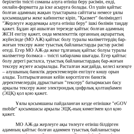
берілетін тиісті соманы алуға өтініш беру рәсімін, енді,
онлайн-форматта да іске асыруға болады. Ол үшін қайтыс
болған адамның жақын туыстарына сайттағы немесе ұялы
қосымшадағы жеке кабинетке кіріп, "Қызмет" бөліміндегі
"Жерлеуге жәрдемақы алуға өтініш беру" ішкі бөлімін таңдау
қажет. Бұдан әрі ашылған терезеде қайтыс болған адамның
ЖСН енгізу қажет, онда мемлекеттік органның ақпараттық
жүйесінде (МО АЖ) қайтыс болу туралы мәліметтердің бар-
жоғын тексеру және туыстық байланыстарды растау рәсімі
өтеді. Егер МО АЖ-да жеке тұлғаның қайтыс болуы туралы
мәліметтер болмаса – тиісті хабарлама шығады. Егер қайтыс
болу дерегі расталса, туыстық байланыстардың бар-жоғын
тексеру жүзеге асырылады. Расталған жағдайда, келесі кезеңге
– алушының банктік деректемелерін енгізуге көшу орын
алады. Толтырылғаннан кейін көрсетілген банктік
деректемелердің дұрыстығын "тексеру" батырмасын басу
арқылы тексеру және электрондық цифрлық қолтаңбамен
(ЭЦҚ) қол қою қажет.
Ұялы қосымшаны пайдаланған кезде өтінішке "eGOV
mobile" қосымшасы арқылы ЭЦҚ-ның көмегімен қол қою
қажет.
МО АЖ-да жерлеуге ақы төлеуге өтініш білдірген
адамның қайтыс болған адаммен туыстық байланыстары