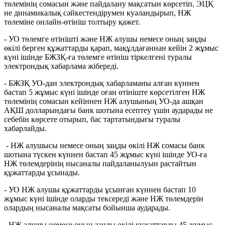
төлемінің сомасын және пайдалану мақсатын көрсетіп, ЭЦҚ
не динамикалық сәйкестендірумен куәландырып, НЖ
төлеміне онлайн-өтініш толтыру қажет.
- УО төлемге өтінішті және НЖ алушы немесе оның заңды
өкілі берген құжаттарды қарап, мақұлдағаннан кейін 2 жұмыс
күні ішінде БЖЗҚ-ға төлемге өтініш тіркелгені туралы
электрондық хабарлама жібереді.
- БЖЗҚ УО-дан электрондық хабарламаны алған күннен
бастап 5 жұмыс күні ішінде оған өтініште көрсетілген НЖ
төлемінің сомасын кейіннен НЖ алушының УО-да ашқан
АҚШ долларындағы банк шотына есептеу үшін аударады не
себебін көрсете отырып, бас тартатындығы туралы
хабарлайды.
- НЖ алушысы немесе оның заңды өкілі НЖ сомасы банк
шотына түскен күннен бастап 45 жұмыс күні ішінде УО-ға
НЖ төлемдерінің нысаналы пайдаланылуын растайтын
құжаттарды ұсынады.
- УО НЖ алушы құжаттарды ұсынған күннен бастап 10
жұмыс күні ішінде оларды тексереді және НЖ төлемдерін
олардың нысаналы мақсаты бойынша аударады.
- НЖ алушы немесе оның заңды өкілі құжаттарды 45 жұмыс