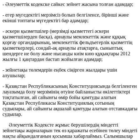
- Әлеуметтік кодекске сәйкес зейнет жасына толған адамдар;
- егер мүгедектігі мерзімсіз болып белгіленсе, бірінші және
екінші топтағы мүгедектігі бар адамдар;
- әскери қызметшілер (мерзімді қызметтегі әскери
қызметшілерден басқа), арнаулы мемлекеттік және құқық
қорғау органдарының, мемлекеттік фельдъегерлік қызметтің
қызметкерлері, сондай-ақ арнаулы атақтарға, сыныптық
шендерге ие болу және нысанды киім кию құқықтары 2012
жылғы 1 қаңтардан бастап жойылған адамдар;
- зейнетақы төлемдерін еңбек сіңірген жылдары үшін
алушылар;
- Қазақстан Республикасының Конституциясында белгіленген
лауазымда болу мерзімінің өтуіне байланысты өкілеттіктері
тоқтатылған, ай сайынғы өмір бойы қамтуды алатын
Қазақстан Республикасы Конституциялық сотының
судьялары, ай сайынғы ақшалай қамтуды алатын отставкадағы
судьялар.
Әлеуметтік Кодексте жұмыс берушілердің міндетті
зейнетақы жарналарын тек өз қаражаты есебінен төлеу міндеті
нақты айқындалғанын қосымша хабарлаймыз. Салымшылар