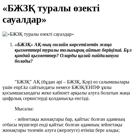
«БЖЗҚ туралы өзекті
сауалдар»
«Б
ЖЗҚ
» АҚ-ның о
нлайн көрсетілетін жаңа
қызметтері туралы толығырақ айтып беріңізші. Бұл
қандай қызметтер? Оларды қалай пайдалануға
болады?
"БЖЗҚ" АҚ (бұдан әрі – БЖЗҚ, Қор) өз салымшылары
үшін enpf.kz сайтындағы немесе БЖЗҚ/ЕНПФ ұялы
қосымшасындағы жеке кабинет арқылы алуға болатын жаңа
цифрлық сервистерді қолданысқа енгізді.
Мысалы:
- зейнетақы жинақтары бар, қайтыс болған адамның
отбасы мүшелері енді қайтыс болған адамның зейнетақы
жинақтары төлемін алуға (жерлеуге) өтініш бере алады;