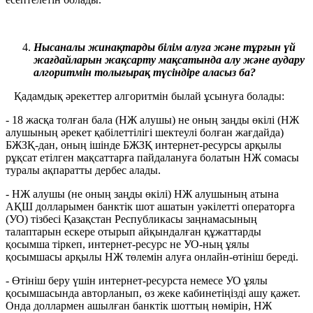
Нысаналы жинақтарды білім алуға және тұрғын үй
жағдайларын жақсарту мақсатында алу және аудару
алгоритмін толығырақ түсіндіре аласыз ба?
Қадамдық әрекеттер алгоритмін былай ұсынуға болады:
- 18 жасқа толған бала (НЖ алушы) не оның заңды өкілі (НЖ
алушының әрекет қабілеттілігі шектеулі болған жағдайда)
БЖЗҚ-дан, оның ішінде БЖЗҚ интернет-ресурсы арқылы
рұқсат етілген мақсаттарға пайдалануға болатын НЖ сомасы
туралы ақпаратты дербес алады.
- НЖ алушы (не оның заңды өкілі) НЖ алушының атына
АҚШ долларымен банктік шот ашатын уәкілетті операторға
(УО) тізбесі Қазақстан Республикасы заңнамасының
талаптарын ескере отырып айқындалған құжаттарды
қосымша тіркеп, интернет-ресурс не УО-ның ұялы
қосымшасы арқылы НЖ төлемін алуға онлайн-өтініш береді.
- Өтініш беру үшін интернет-ресурста немесе УО ұялы
қосымшасында авторланып, өз жеке кабинетіңізді ашу қажет.
Онда доллармен ашылған банктік шоттың нөмірін, НЖ