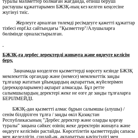
туралы мәліметтер болмаған жағдайда, өтініш беруші
растаушы құжаттарымен БЖЗҚ-ның кез келген кеңсесіне
жүгінуі тиіс.
Жерлеуге арналған төлемді ресімдеуге қажетті құжаттар
тізбесі enpf.kz сайтындағы "Қызметтер"/Алушыларға
бөлімінде орналастырылған.
БЖЗҚ-ға дербес деректерді жинауға және өңдеуге келісім
беру.
Заңнамада көзделген қызметтерді көрсету кезінде БЖЗҚ
мемлекеттік органдар және (немесе) мемлекеттік заңды
тұлғалар жататын ұйымдардың ақпараттық жүйелерімен
(дерекқорларымен) ақпарат алмасады. Бұл ретте
салымшылардың деректері жеке не өзге де заңды тұлғаларға
БЕРІЛМЕЙДІ.
БЖЗҚ-дан қызметті алмас бұрын салымшы (алушы) /
сенім білдірілген тұлға / заңды өкіл Қазақстан
Республикасының "Дербес деректер және оларды қорғау
туралы" заңына сәйкес өзінің жеке деректерін жинауға және
өңдеуге келісімін растайды. Көрсетілетін қызметтердің сапасы
мен жеделдігін, сондай-ақ, ақпараттың қауіпсіздігі мен