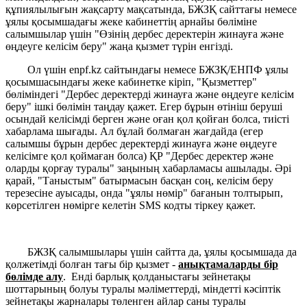
құпиялылығын жақсарту мақсатында, БЖЗҚ сайттағы немесе
ұялы қосымшадағы жеке кабинеттің арнайы бөліміне
салымшылар үшін "Өзінің дербес деректерін жинауға және
өңдеуге келісім беру" жаңа қызмет түрін енгізді.
Ол үшін enpf.kz сайтындағы немесе БЖЗҚ/ЕНПФ ұялы
қосымшасындағы жеке кабинетке кіріп, "Қызметтер"
бөліміндегі "Дербес деректерді жинауға және өңдеуге келісім
беру" ішкі бөлімін таңдау қажет. Егер бұрын өтініш беруші
осындай келісімді берген және оған қол қойған болса, тиісті
хабарлама шығады. Ал бұлай болмаған жағдайда (егер
салымшы бұрын дербес деректерді жинауға және өңдеуге
келісімге қол қоймаған болса) ҚР "Дербес деректер және
оларды қорғау туралы" заңының хабарламасы ашылады. Әрі
қарай, "Таныстым" батырмасын басқан соң, келісім беру
терезесіне ауысады, онда "ұялы нөмір" бағанын толтырып,
көрсетілген нөмірге келетін SMS кодты тіркеу қажет.
БЖЗҚ салымшылары үшін сайтта да, ұялы қосымшада да
қолжетімді болған тағы бір қызмет -
анықтамаларды бір
бөлімде алу
. Енді барлық қолданыстағы зейнетақы
шоттарының болуы туралы мәліметтерді, міндетті кәсіптік
зейнетақы жарналары төленген айлар саны туралы