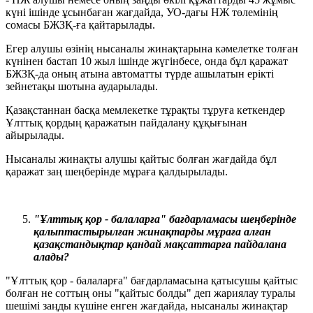
күні ішінде ұсынбаған жағдайда, УО-дағы НЖ төлемінің
сомасы БЖЗҚ-ға қайтарылады.
Егер алушы өзінің нысаналы жинақтарына кәмелетке толған
күнінен бастап 10 жыл ішінде жүгінбесе, онда бұл қаражат
БЖЗҚ-да оның атына автоматты түрде ашылатын ерікті
зейнетақы шотына аударылады.
Қазақстаннан басқа мемлекетке тұрақты тұруға кеткендер
Ұлттық қордың қаражатын пайдалану құқығынан
айырылады.
Нысаналы жинақты алушы қайтыс болған жағдайда бұл
қаражат заң шеңберінде мұраға қалдырылады.
"Ұлттық қор - балаларға" бағдарламасы шеңберінде
қалыптастырылған жинақтарды мұраға алған
қазақстандықтар қандай мақсаттарға пайдалана
алады?
"Ұлттық қор - балаларға" бағдарламасына қатысушы қайтыс
болған не соттың оны "қайтыс болды" деп жариялау туралы
шешімі заңды күшіне енген жағдайда, нысаналы жинақтар