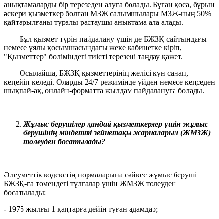
анықтамаларды бір терезеден алуға болады. Бұған қоса, бұрын
әскери қызметкер болған МЗЖ салымшылары МЗЖ-ның 50%
қайтарылғаны туралы растаушы анықтама ала алады.
Бұл қызмет түрін пайдалану үшін де БЖЗҚ сайтындағы
немесе ұялы қосымшасындағы жеке кабинетке кіріп,
"Қызметтер" бөліміндегі тиісті терезені таңдау қажет.
Осылайша, БЖЗҚ қызметтерінің желісі күн санап,
кеңейіп келеді. Оларды 24/7 режимінде үйден немесе кеңседен
шықпай-ақ, онлайн-форматта жылдам пайдалануға болады.
Жұмыс берушілер қандай қызметкерлер үшін жұмыс
берушінің міндетті зейнетақы жарналарын (ЖМЗЖ)
төлеуден босатылады?
Әлеуметтік кодекстің нормаларына сәйкес жұмыс беруші
БЖЗҚ-ға төмендегі тұлғалар үшін ЖМЗЖ төлеуден
босатылады:
- 1975 жылғы 1 қаңтарға дейін туған адамдар;