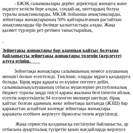
- БЖЗҚ салымшылары дербес деректерді жинауға және
өңдеуге келісім бере алады, сондай-ақ, шоттардың болуы
туралы анықтамаларды, МКЗЖ бойынша анықтамаларды,
зейнетақы жинақтарының 50% қайтарылғанын растайтын
анықтамаларды бір бөлімде қалыптастыра алады. Жаңа
қызмет түрлерін рет-ретімен таныстырайық.
Зейнетақы жинақтары бар адамның қайтыс болуына
байланысты зейнетақы жинақтары төлемін (жерлеуге)
алуға өтініш.
Зейнетақы жинақтары салымшының немесе алушының
меншігі болып есептеледі. Тиісінше, оларды мұраға қалдыруға
болады. Бірақ мұра құқығы өз күшіне енгенге дейін,
салымшының/алушының отбасы мүшелеріне республикалық
бюджет туралы заңда тиісті қаржы жылына белгіленген айлық
есептік көрсеткіштің 94 еселенген мөлшері шегінде, бірақ
қайтыс болған адамның жеке зейнетақы шотында (ЖЗШ) бар
қаражаттан аспайтын көлемде зейнетақы жинақтары
қаражаты есебінен жерлеуге біржолғы төлем жүргізіледі.
Жаңа сервистің қолданысқа енгізілуіне байланысты, әр
отбасына ауыртпалық түсіретін қиын жағдайларда жерлеуге