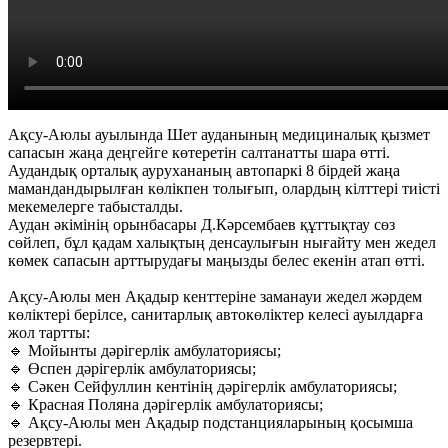
Ақсу-Аюлы ауылында Шет ауданының медициналық қызмет
сапасын жаңа деңгейге көтеретін салтанатты шара өтті.
Аудандық орталық аурухананың автопаркі 8 бірдей жаңа
мамандандырылған көлікпен толығып, олардың кілттері тиісті
мекемелерге табысталды.
Аудан әкімінің орынбасары Д.Кәрсембаев құттықтау сөз
сөйлеп, бұл қадам халықтың денсаулығын нығайту мен жедел
көмек сапасын арттырудағы маңызды белес екенін атап өтті.
Ақсу-Аюлы мен Ақадыр кенттеріне заманауи жедел жәрдем
көліктері берілсе, санитарлық автокөліктер келесі ауылдарға
жол тартты:
🔹 Мойынты дәрігерлік амбулаториясы;
🔹 Өспен дәрігерлік амбулаториясы;
🔹 Сәкен Сейфуллин кентінің дәрігерлік амбулаториясы;
🔹 Красная Поляна дәрігерлік амбулаториясы;
🔹 Ақсу-Аюлы мен Ақадыр подстанцияларының қосымша
резервтері.