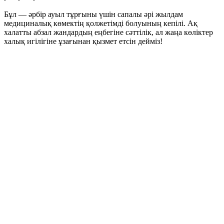
Бұл — әрбір ауыл тұрғыны үшін сапалы әрі жылдам
медициналық көмектің қолжетімді болуының кепілі. Ақ
халатты абзал жандардың еңбегіне сәттілік, ал жаңа көліктер
халық игілігіне ұзағынан қызмет етсін дейміз!