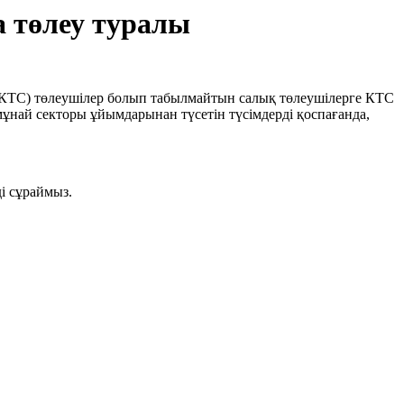
 төлеу туралы
 (КТС) төлеушілер болып табылмайтын салық төлеушілерге КТС
 мұнай секторы ұйымдарынан түсетін түсімдерді қоспағанда,
і сұраймыз.