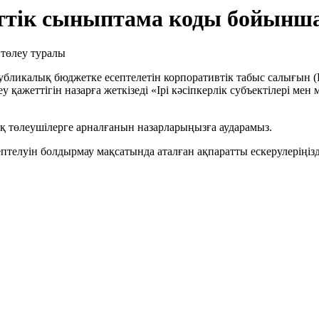
ттік сыныптама коды бойынша
убликалық бюджетке есептелетін корпоративтік табыс салығын
қажеттігін назарға жеткізеді «Ірі кәсіпкерлік субъектілері мен
қ төлеушілерге арналғанын назарларыңызға аударамыз.
птелуін болдырмау мақсатында аталған ақпаратты ескерулеріңізд