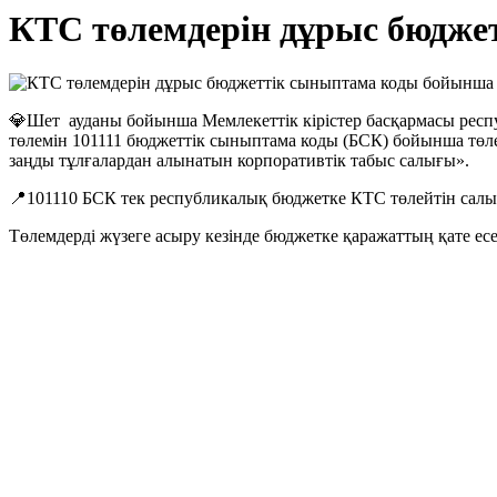
КТС төлемдерін дұрыс бюдже
💎Шет ауданы бойынша Мемлекеттік кірістер басқармасы респ
төлемін 101111 бюджеттік сыныптама коды (БСК) бойынша төлеу 
заңды тұлғалардан алынатын корпоративтік табыс салығы».
📍101110 БСК тек республикалық бюджетке КТС төлейтін салы
Төлемдерді жүзеге асыру кезінде бюджетке қаражаттың қате есе