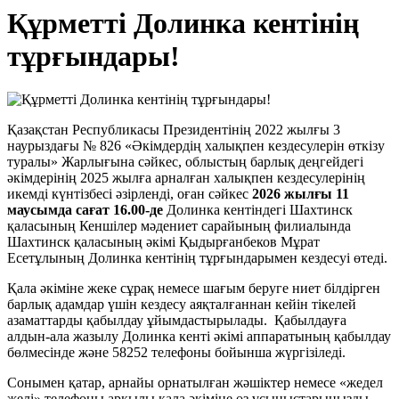
Құрметті Долинка кентінің
тұрғындары!
Қазақстан Республикасы Президентінің 2022 жылғы 3
наурыздағы № 826 «Әкімдердің халықпен кездесулерін өткізу
туралы» Жарлығына сәйкес, облыстың барлық деңгейдегі
әкімдерінің 2025 жылға арналған халықпен кездесулерінің
икемді күнтізбесі әзірленді, оған сәйкес
2026
жылғы 1
1
маусымда
сағат 16.00-де
Долинка кентіндегі Шахтинск
қаласының Кеншілер мәдениет сарайының филиалында
Шахтинск қаласының әкімі Қыдырғанбеков Мұрат
Есетұлының Долинка кентінің тұрғындарымен кездесуі өтеді.
Қала әкіміне жеке сұрақ немесе шағым беруге ниет білдірген
барлық адамдар үшін кездесу аяқталғаннан кейін тікелей
азаматтарды қабылдау ұйымдастырылады. Қабылдауға
алдын-ала жазылу Долинка кенті әкімі аппаратының қабылдау
бөлмесінде және 58252 телефоны бойынша жүргізіледі.
Сонымен қатар, арнайы орнатылған жәшіктер немесе «жедел
желі» телефоны арқылы қала әкіміне өз ұсыныстарыңызды