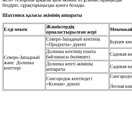
білдіріп, сұрақтарыңызды қоюға болады.
Шахтинск қаласы әкімінің аппараты
Жәшіктердің
Елді мекен
Мекенжа
орналастырылған жері
Северо-Западный кентінің
Бурцев көш
«Продукты» дүкені
Долинка кентінің пошта
Садовая кө
байланысы бөлімшесі
Северо-Западный
және Долинка
Долинка кенті әкімінің
Садовая кө
кенттері
аппараты
Сангародок
Сангородок кентіндегі
«Ксюша» дүкені
Лесная көш