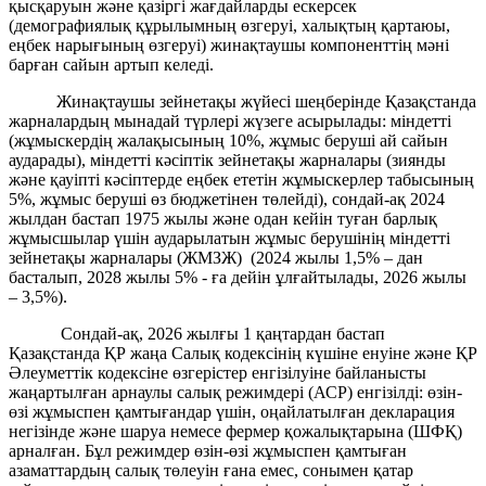
қысқаруын және қазіргі жағдайларды ескерсек
(демографиялық құрылымның өзгеруі, халықтың қартаюы,
еңбек нарығының өзгеруі) жинақтаушы компоненттің мәні
барған сайын артып келеді.
Жинақтаушы зейнетақы жүйесі шеңберінде Қазақстанда
жарналардың мынадай түрлері жүзеге асырылады: міндетті
(жұмыскердің жалақысының 10%, жұмыс беруші ай сайын
аударады), міндетті кәсіптік зейнетақы жарналары (зиянды
және қауіпті кәсіптерде еңбек ететін жұмыскерлер табысының
5%, жұмыс беруші өз бюджетінен төлейді), сондай-ақ 2024
жылдан бастап 1975 жылы және одан кейін туған барлық
жұмысшылар үшін аударылатын жұмыс берушінің міндетті
зейнетақы жарналары (ЖМЗЖ) (2024 жылы 1,5% – дан
басталып, 2028 жылы 5% - ға дейін ұлғайтылады, 2026 жылы
– 3,5%).
Сондай-ақ, 2026 жылғы 1 қаңтардан бастап
Қазақстанда ҚР жаңа Салық кодексінің күшіне енуіне және ҚР
Әлеуметтік кодексіне өзгерістер енгізілуіне байланысты
жаңартылған арнаулы салық режимдері (АСР) енгізілді: өзін-
өзі жұмыспен қамтығандар үшін, оңайлатылған декларация
негізінде және шаруа немесе фермер қожалықтарына (ШФҚ)
арналған. Бұл режимдер өзін-өзі жұмыспен қамтыған
азаматтардың салық төлеуін ғана емес, сонымен қатар