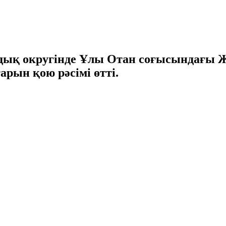
ық округінде Ұлы Отан соғысындағы Ж
рын қою рәсімі өтті.