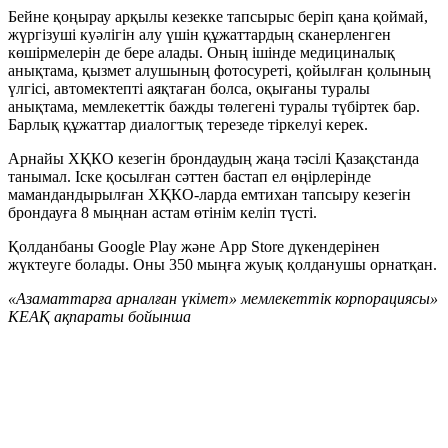
Бейне қоңырау арқылы кезекке тапсырыс беріп қана қоймай,
жүргізуші куәлігін алу үшін құжаттардың сканерленген
көшірмелерін де бере алады. Оның ішінде медициналық
анықтама, қызмет алушының фотосуреті, қойылған қолының
үлгісі, автомектепті аяқтаған болса, оқығаны туралы
анықтама, мемлекеттік бажды төлегені туралы түбіртек бар.
Барлық құжаттар диалогтық терезеде тіркелуі керек.
Арнайы ХҚКО кезегін брондаудың жаңа тәсілі Қазақстанда
танымал. Іске қосылған сәттен бастап ел өңірлерінде
мамандандырылған ХҚКО-ларда емтихан тапсыру кезегін
брондауға 8 мыңнан астам өтінім келіп түсті.
Қолданбаны Google Play және App Store дүкендерінен
жүктеуге болады. Оны 350 мыңға жуық қолданушы орнатқан.
«Азаматтарға арналған үкімет» мемлекеттік корпорациясы»
КЕАҚ ақпараты бойынша