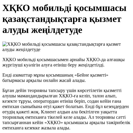
ХҚКО мобильді қосымшасы
қазақстандықтарға қызмет
алуды жеңілдетуде
ХҚКО мобильді қосымшасымен арнайы ХҚКО-да алғашқы
жүргізуші куәлігін алуға өтініш беру жеңілдетілді.
Енді азаматтар мұны қосымшаның «Бейне қызметі»
батырмасы арқылы онлайн жасай алады.
Бұған дейін теорияны тапсыру үшін көрсетілетін қызметті
алушы мамандандырылған ХҚКО-ға келіп, талон алып,
кезекте тұруы, оператордан өтініш беріп, содан кейін ғана
емтихан сыныбына өтуі қажет болатын. Енді бұл кезеңдерден
өтудің қажеті жоқ. Клиент алдын ала бекітілген уақытта
теориялық емтиханға тікелей келе алады. Ал теорияны сәтті
тапсырғаннан кейін «ХҚКО» қосымшасы арқылы тәжірибелік
емтиханға кезекке жазыла алады.