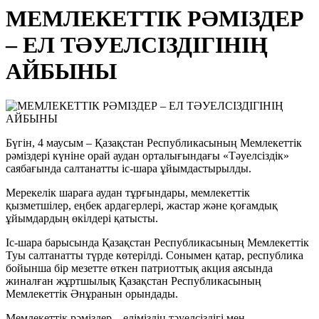
МЕМЛЕКЕТТІК РӘМІЗДЕР
– ЕЛ ТӘУЕЛСІЗДІГІНІҢ
АЙБЫНЫ
Бүгін, 4 маусым – Қазақстан Республикасының Мемлекеттік
рәміздері күніне орай аудан орталығындағы «Тәуелсіздік»
саябағында салтанатты іс-шара ұйымдастырылды.
Мерекелік шараға аудан тұрғындары, мемлекеттік
қызметшілер, еңбек ардагерлері, жастар және қоғамдық
ұйымдардың өкілдері қатысты.
Іс-шара барысында Қазақстан Республикасының Мемлекеттік
Туы салтанатты түрде көтерілді. Сонымен қатар, республика
бойынша бір мезетте өткен патриоттық акция аясында
жиналған жұртшылық Қазақстан Республикасының
Мемлекеттік Әнұранын орындады.
Мемлекеттік рәміздер – еліміздің тәуелсіздігі мен