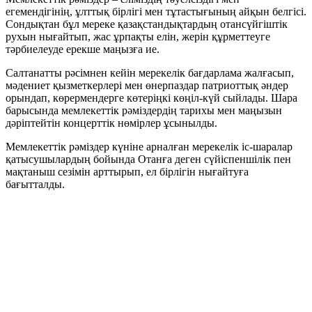
егемендігінің, ұлттық бірлігі мен тұтастығының айқын белгісі.
Сондықтан бұл мереке қазақстандықтардың отансүйгіштік
рухын нығайтып, жас ұрпақты елін, жерін құрметтеуге
тәрбиелеуде ерекше маңызға ие.
Салтанатты рәсімнен кейін мерекелік бағдарлама жалғасып,
мәдениет қызметкерлері мен өнерпаздар патриоттық әндер
орындап, көрермендерге көтеріңкі көңіл-күй сыйлады. Шара
барысында мемлекеттік рәміздердің тарихы мен маңызын
дәріптейтін концерттік нөмірлер ұсынылды.
Мемлекеттік рәміздер күніне арналған мерекелік іс-шаралар
қатысушылардың бойында Отанға деген сүйіспеншілік пен
мақтаныш сезімін арттырып, ел бірлігін нығайтуға
бағытталды.